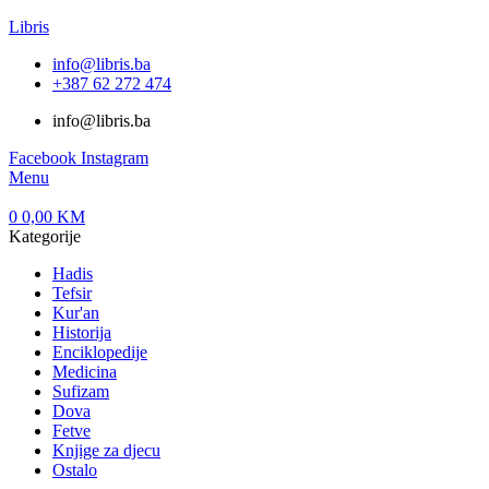
Libris
info@libris.ba
+387 62 272 474​
info@libris.ba
Facebook
Instagram
Menu
0
0,00
KM
Kategorije
Hadis
Tefsir
Kur'an
Historija
Enciklopedije
Medicina
Sufizam
Dova
Fetve
Knjige za djecu
Ostalo