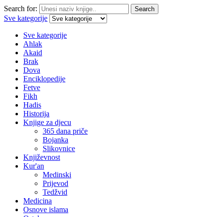
Search for:
Search
Sve kategorije
Sve kategorije
Ahlak
Akaid
Brak
Dova
Enciklopedije
Fetve
Fikh
Hadis
Historija
Knjige za djecu
365 dana priče
Bojanka
Slikovnice
Književnost
Kur'an
Medinski
Prijevod
Tedžvid
Medicina
Osnove islama