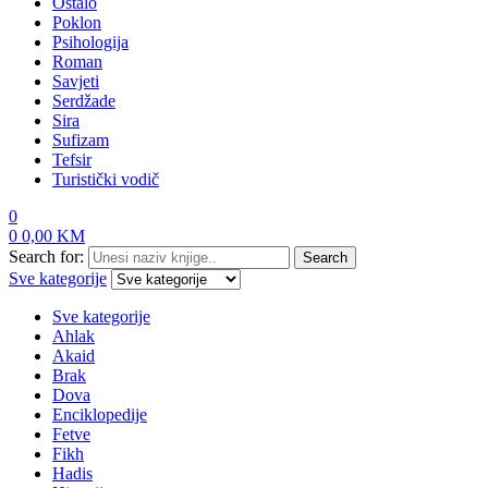
Ostalo
Poklon
Psihologija
Roman
Savjeti
Serdžade
Sira
Sufizam
Tefsir
Turistički vodič
0
0
0,00
KM
Search for:
Search
Sve kategorije
Sve kategorije
Ahlak
Akaid
Brak
Dova
Enciklopedije
Fetve
Fikh
Hadis