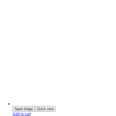
Spasi knjigu
Quick view
Add to cart