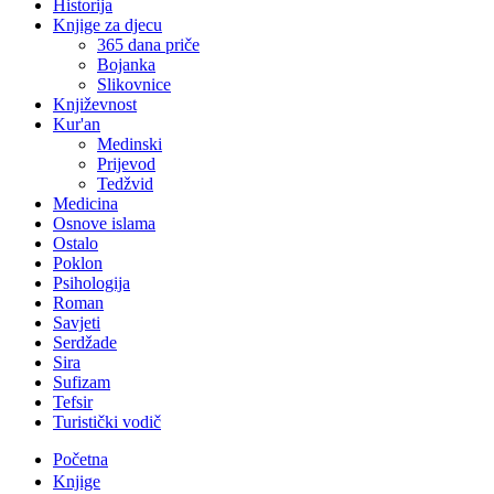
Historija
Knjige za djecu
365 dana priče
Bojanka
Slikovnice
Književnost
Kur'an
Medinski
Prijevod
Tedžvid
Medicina
Osnove islama
Ostalo
Poklon
Psihologija
Roman
Savjeti
Serdžade
Sira
Sufizam
Tefsir
Turistički vodič
Početna
Knjige