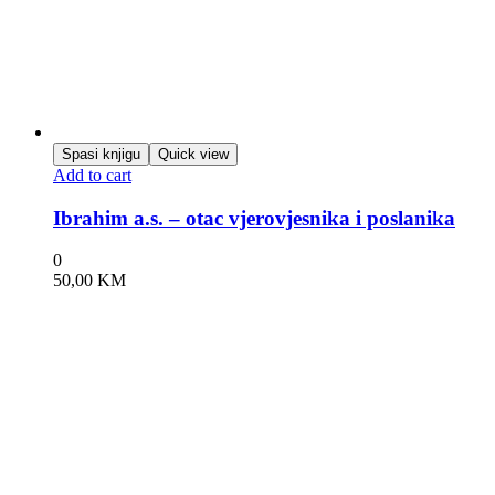
Spasi knjigu
Quick view
Add to cart
Ibrahim a.s. – otac vjerovjesnika i poslanika
0
50,00
KM