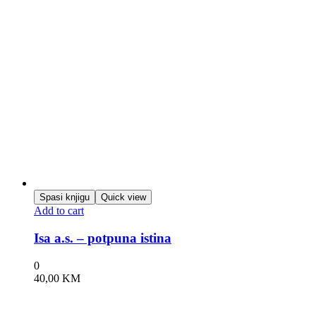
Spasi knjigu
Quick view
Add to cart
Isa a.s. – potpuna istina
0
40,00
KM