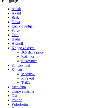
Kategorije
Ahlak
Akaid
Brak
Dova
Enciklopedije
Fetve
Fikh
Hadis
Historija
Knjige za djecu
365 dana priče
Bojanka
Slikovnice
Književnost
Kur'an
Medinski
Prijevod
Tedžvid
Medicina
Osnove islama
Ostalo
Poklon
Psihologija