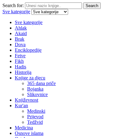
Search for:
Search
Sve kategorije
Sve kategorije
Ahlak
Akaid
Brak
Dova
Enciklopedije
Fetve
Fikh
Hadis
Historija
Knjige za djecu
365 dana priče
Bojanka
Slikovnice
Književnost
Kur'an
Medinski
Prijevod
Tedžvid
Medicina
Osnove islama