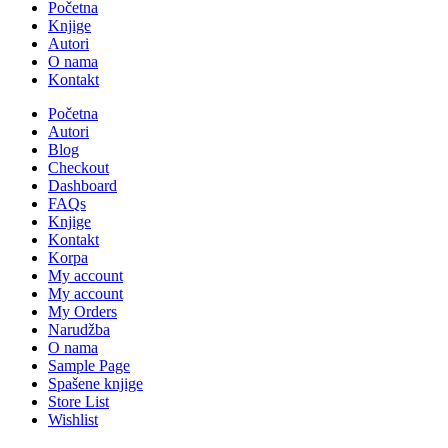
Početna
Knjige
Autori
O nama
Kontakt
Početna
Autori
Blog
Checkout
Dashboard
FAQs
Knjige
Kontakt
Korpa
My account
My account
My Orders
Narudžba
O nama
Sample Page
Spašene knjige
Store List
Wishlist