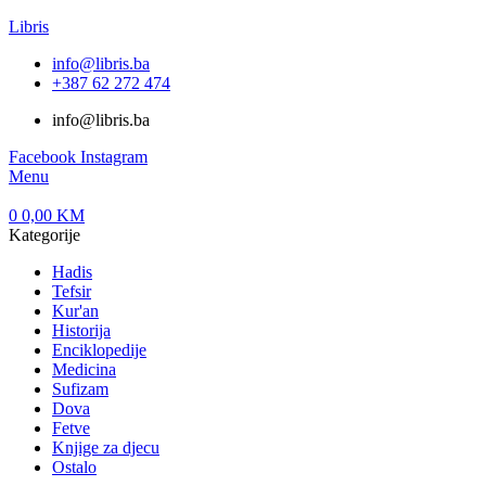
Libris
info@libris.ba
+387 62 272 474​
info@libris.ba
Facebook
Instagram
Menu
0
0,00
KM
Kategorije
Hadis
Tefsir
Kur'an
Historija
Enciklopedije
Medicina
Sufizam
Dova
Fetve
Knjige za djecu
Ostalo