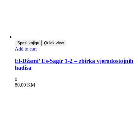
Spasi knjigu
Quick view
Add to cart
El-Džami’ Es-Sagir 1-2 – zbirka vjerodostojnih
hadisa
0
80,00
KM