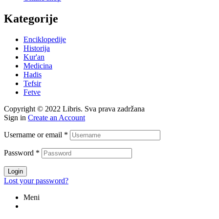
Kategorije
Enciklopedije
Historija
Kur'an
Medicina
Hadis
Tefsir
Fetve
Copyright © 2022 Libris. Sva prava zadržana
Sign in
Create an Account
Username or email
*
Password
*
Login
Lost your password?
Meni