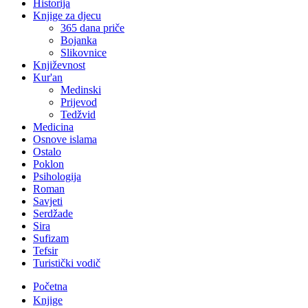
Historija
Knjige za djecu
365 dana priče
Bojanka
Slikovnice
Književnost
Kur'an
Medinski
Prijevod
Tedžvid
Medicina
Osnove islama
Ostalo
Poklon
Psihologija
Roman
Savjeti
Serdžade
Sira
Sufizam
Tefsir
Turistički vodič
Početna
Knjige