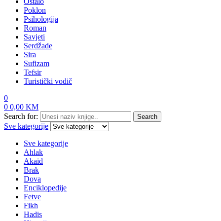
Ostalo
Poklon
Psihologija
Roman
Savjeti
Serdžade
Sira
Sufizam
Tefsir
Turistički vodič
0
0
0,00
KM
Search for:
Search
Sve kategorije
Sve kategorije
Ahlak
Akaid
Brak
Dova
Enciklopedije
Fetve
Fikh
Hadis