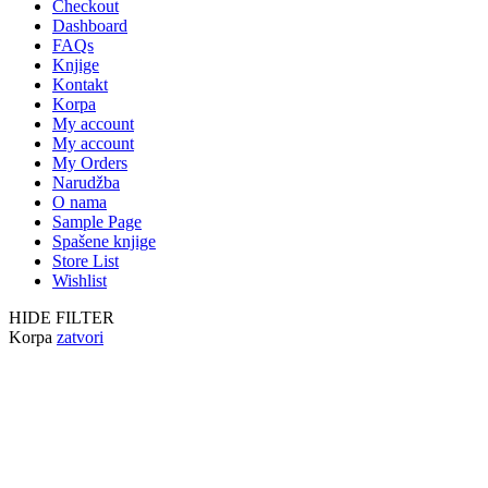
Checkout
Dashboard
FAQs
Knjige
Kontakt
Korpa
My account
My account
My Orders
Narudžba
O nama
Sample Page
Spašene knjige
Store List
Wishlist
HIDE FILTER
Korpa
zatvori