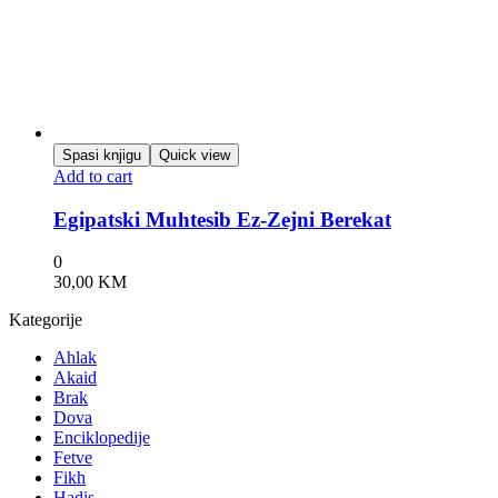
Spasi knjigu
Quick view
Add to cart
Egipatski Muhtesib Ez-Zejni Berekat
0
30,00
KM
Kategorije
Ahlak
Akaid
Brak
Dova
Enciklopedije
Fetve
Fikh
Hadis