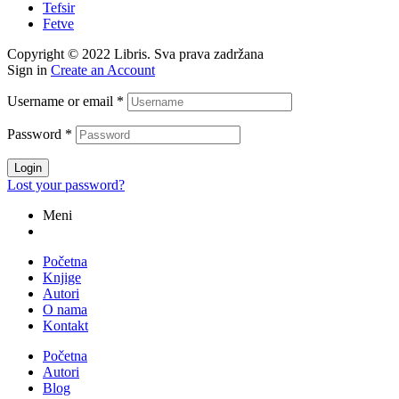
Tefsir
Fetve
Copyright © 2022 Libris. Sva prava zadržana
Sign in
Create an Account
Username or email
*
Password
*
Login
Lost your password?
Meni
Početna
Knjige
Autori
O nama
Kontakt
Početna
Autori
Blog