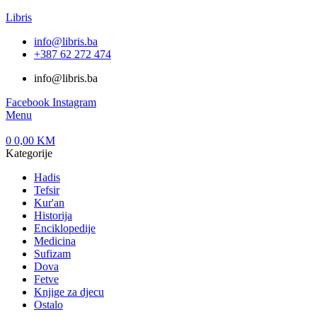
Libris
info@libris.ba
+387 62 272 474​
info@libris.ba
Facebook
Instagram
Menu
0
0,00
KM
Kategorije
Hadis
Tefsir
Kur'an
Historija
Enciklopedije
Medicina
Sufizam
Dova
Fetve
Knjige za djecu
Ostalo