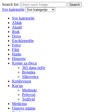
Search for:
Search
Sve kategorije
Sve kategorije
Ahlak
Akaid
Brak
Dova
Enciklopedije
Fetve
Fikh
Hadis
Historija
Knjige za djecu
365 dana priče
Bojanka
Slikovnice
Književnost
Kur'an
Medinski
Prijevod
Tedžvid
Medicina
Osnove islama