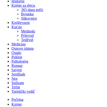
Historija
Knjige za djecu
365 dana priče
Bojanka
Slikovnice
Književnost
Kur'an
Medinski
Prijevod
Tedžvid
Medicina
Osnove islama
Ostalo
Poklon
Psihologija
Roman
Savjeti
Serdžade
Sira
Sufizam
Tefsir
Turistički vodič
Početna
Knjige