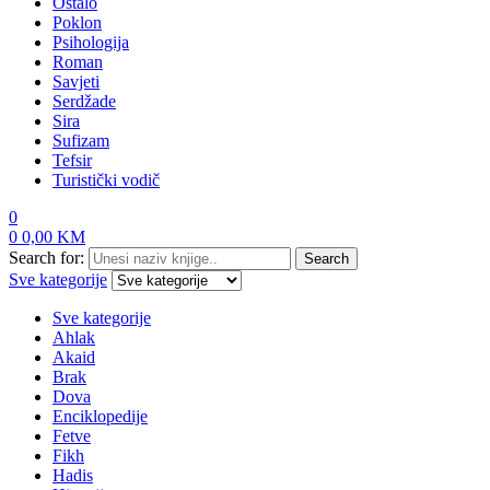
Ostalo
Poklon
Psihologija
Roman
Savjeti
Serdžade
Sira
Sufizam
Tefsir
Turistički vodič
0
0
0,00
KM
Search for:
Search
Sve kategorije
Sve kategorije
Ahlak
Akaid
Brak
Dova
Enciklopedije
Fetve
Fikh
Hadis