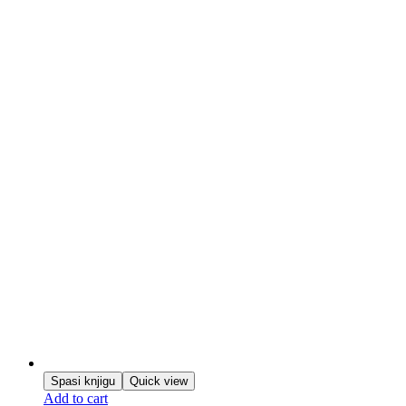
Spasi knjigu
Quick view
Add to cart