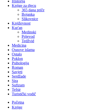
Historija
Knjige za djecu
365 dana priče
Bojanka
Slikovnice
Književnost
Kur'an
Medinski
Prijevod
Tedžvid
Medicina
Osnove islama
Ostalo
Poklon
Psihologija
Roman
Savjeti
Serdžade
Sira
Sufizam
Tefsir
Turistički vodič
Početna
Knjige