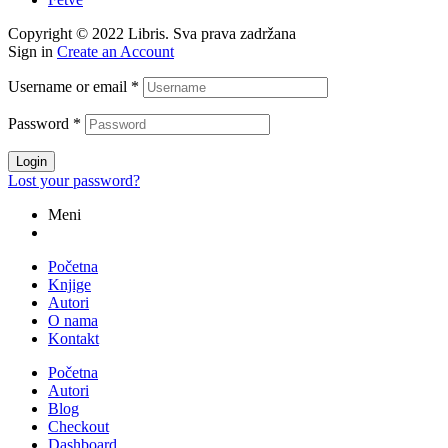
Copyright © 2022 Libris. Sva prava zadržana
Sign in
Create an Account
Username or email
*
Password
*
Login
Lost your password?
Meni
Početna
Knjige
Autori
O nama
Kontakt
Početna
Autori
Blog
Checkout
Dashboard