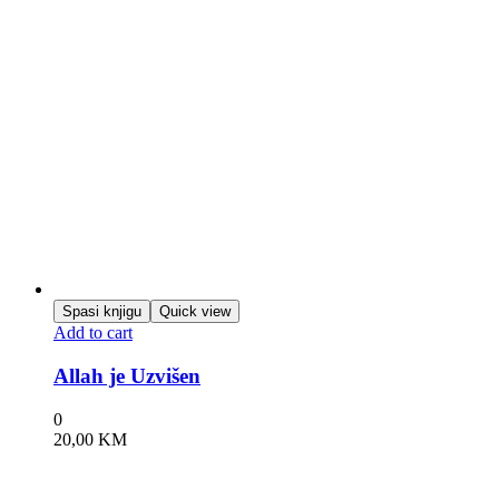
Spasi knjigu
Quick view
Add to cart
Allah je Uzvišen
0
20,00
KM