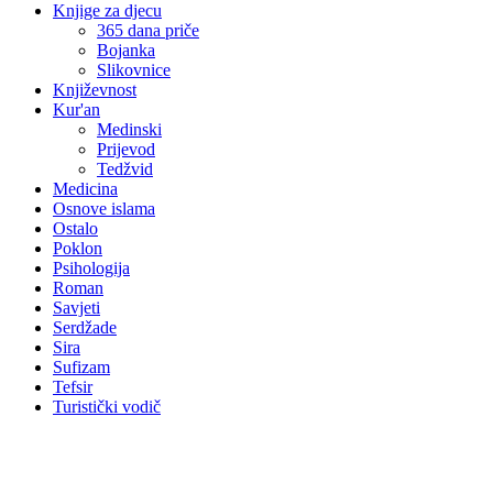
Knjige za djecu
365 dana priče
Bojanka
Slikovnice
Književnost
Kur'an
Medinski
Prijevod
Tedžvid
Medicina
Osnove islama
Ostalo
Poklon
Psihologija
Roman
Savjeti
Serdžade
Sira
Sufizam
Tefsir
Turistički vodič