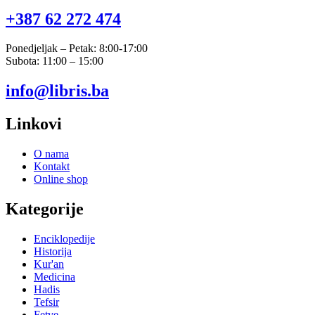
+387 62 272 474​
Ponedjeljak – Petak: 8:00-17:00
Subota: 11:00 – 15:00
info@libris.ba
Linkovi
O nama
Kontakt
Online shop
Kategorije
Enciklopedije
Historija
Kur'an
Medicina
Hadis
Tefsir
Fetve