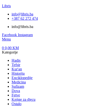
Libris
info@libris.ba
+387 62 272 474​
info@libris.ba
Facebook
Instagram
Menu
0
0,00
KM
Kategorije
Hadis
Tefsir
Kur'an
Historija
Enciklopedije
Medicina
Sufizam
Dova
Fetve
Knjige za djecu
Ostalo