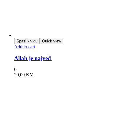
Spasi knjigu
Quick view
Add to cart
Allah je najveći
0
20,00
KM