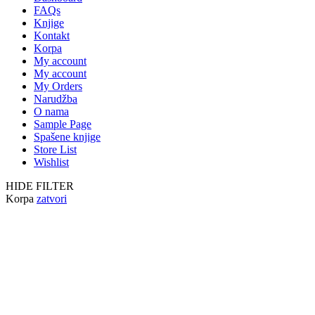
FAQs
Knjige
Kontakt
Korpa
My account
My account
My Orders
Narudžba
O nama
Sample Page
Spašene knjige
Store List
Wishlist
HIDE FILTER
Korpa
zatvori