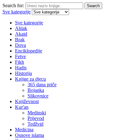
Search for:
Search
Sve kategorije
Sve kategorije
Ahlak
Akaid
Brak
Dova
Enciklopedije
Fetve
Fikh
Hadis
Historija
Knjige za djecu
365 dana priče
Bojanka
Slikovnice
Književnost
Kur'an
Medinski
Prijevod
Tedžvid
Medicina
Osnove islama