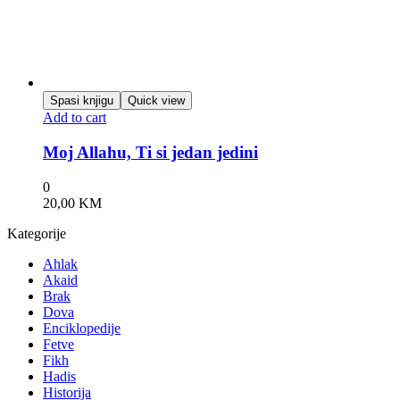
Spasi knjigu
Quick view
Add to cart
Moj Allahu, Ti si jedan jedini
0
20,00
KM
Kategorije
Ahlak
Akaid
Brak
Dova
Enciklopedije
Fetve
Fikh
Hadis
Historija