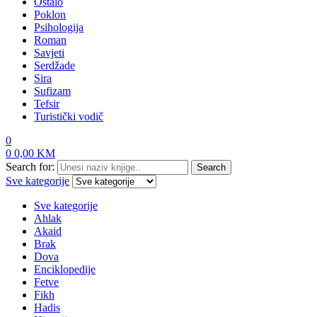
Ostalo
Poklon
Psihologija
Roman
Savjeti
Serdžade
Sira
Sufizam
Tefsir
Turistički vodič
0
0
0,00
KM
Search for:
Search
Sve kategorije
Sve kategorije
Ahlak
Akaid
Brak
Dova
Enciklopedije
Fetve
Fikh
Hadis