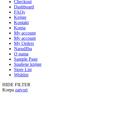
Checkout
Dashboard
FAQs
Knjige
Kontakt
Korpa
My account
My account
My Orders
Narudžba
O nama
Sample Page
Spašene knjige
Store List
Wishlist
HIDE FILTER
Korpa
zatvori