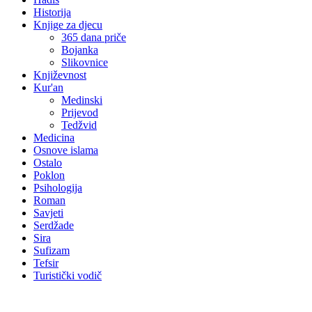
Historija
Knjige za djecu
365 dana priče
Bojanka
Slikovnice
Književnost
Kur'an
Medinski
Prijevod
Tedžvid
Medicina
Osnove islama
Ostalo
Poklon
Psihologija
Roman
Savjeti
Serdžade
Sira
Sufizam
Tefsir
Turistički vodič