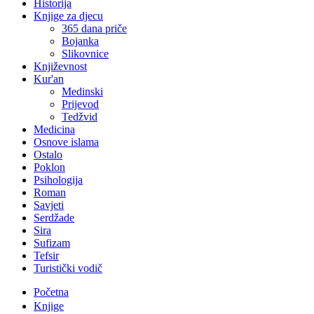
Historija
Knjige za djecu
365 dana priče
Bojanka
Slikovnice
Književnost
Kur'an
Medinski
Prijevod
Tedžvid
Medicina
Osnove islama
Ostalo
Poklon
Psihologija
Roman
Savjeti
Serdžade
Sira
Sufizam
Tefsir
Turistički vodič
Početna
Knjige