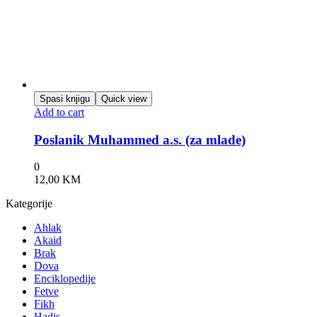
Spasi knjigu
Quick view
Add to cart
Poslanik Muhammed a.s. (za mlade)
0
12,00
KM
Kategorije
Ahlak
Akaid
Brak
Dova
Enciklopedije
Fetve
Fikh
Hadis