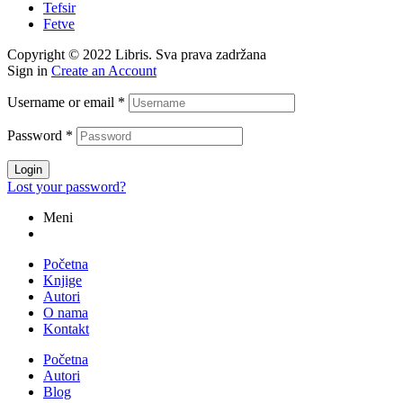
Tefsir
Fetve
Copyright © 2022 Libris. Sva prava zadržana
Sign in
Create an Account
Username or email
*
Password
*
Login
Lost your password?
Meni
Početna
Knjige
Autori
O nama
Kontakt
Početna
Autori
Blog