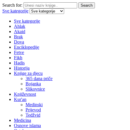
Search for:
Search
Sve kategorije
Sve kategorije
Ahlak
Akaid
Brak
Dova
Enciklopedije
Fetve
Fikh
Hadis
Historija
Knjige za djecu
365 dana priče
Bojanka
Slikovnice
Književnost
Kur'an
Medinski
Prijevod
Tedžvid
Medicina
Osnove islama