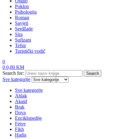
Ostalo
Poklon
Psihologija
Roman
Savjeti
Serdžade
Sira
Sufizam
Tefsir
Turistički vodič
0
0
0,00
KM
Search for:
Search
Sve kategorije
Sve kategorije
Ahlak
Akaid
Brak
Dova
Enciklopedije
Fetve
Fikh
Hadis