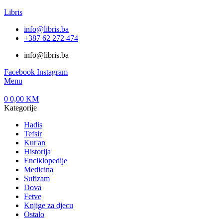
Libris
info@libris.ba
+387 62 272 474​
info@libris.ba
Facebook
Instagram
Menu
0
0,00
KM
Kategorije
Hadis
Tefsir
Kur'an
Historija
Enciklopedije
Medicina
Sufizam
Dova
Fetve
Knjige za djecu
Ostalo