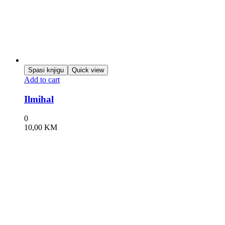
Spasi knjigu
Quick view
Add to cart
Ilmihal
0
10,00
KM