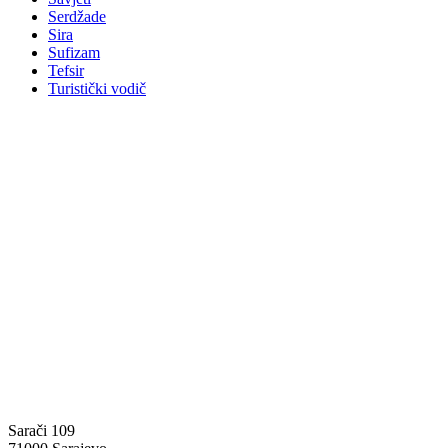
Serdžade
Sira
Sufizam
Tefsir
Turistički vodič
Sarači 109