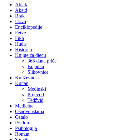
Ahlak
Akaid
Brak
Dova
Enciklopedije
Fetve
Fikh
Hadis
Historija
Knjige za djecu
365 dana priče
Bojanka
Slikovnice
Književnost
Kur'an
Medinski
Prijevod
Tedžvid
Medicina
Osnove islama
Ostalo
Poklon
Psihologija
Roman
Savjeti