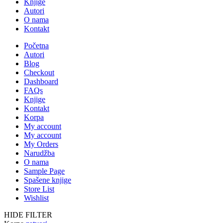
Knjige
Autori
O nama
Kontakt
Početna
Autori
Blog
Checkout
Dashboard
FAQs
Knjige
Kontakt
Korpa
My account
My account
My Orders
Narudžba
O nama
Sample Page
Spašene knjige
Store List
Wishlist
HIDE FILTER