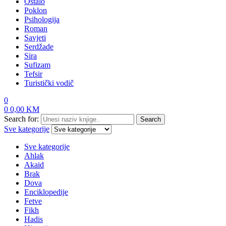
Ostalo
Poklon
Psihologija
Roman
Savjeti
Serdžade
Sira
Sufizam
Tefsir
Turistički vodič
0
0
0,00
KM
Search for:
Search
Sve kategorije
Sve kategorije
Ahlak
Akaid
Brak
Dova
Enciklopedije
Fetve
Fikh
Hadis