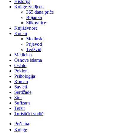
Historija
Knjige za djecu
365 dana priče
Bojanka
Slikovnice
Književnost
Kur'an
Medinski
Prijevod
Tedžvid
Medicina
Osnove islama
Ostalo
Poklon
Psihologija
Roman
Savjeti
Serdžade
Sira
Sufizam
Tefsir
Turistički vodič
Početna
Knjige