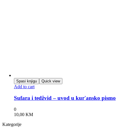
Spasi knjigu
Quick view
Add to cart
Sufara i tedžvid – uvod u kur'ansko pismo
0
10,00
KM
Kategorije