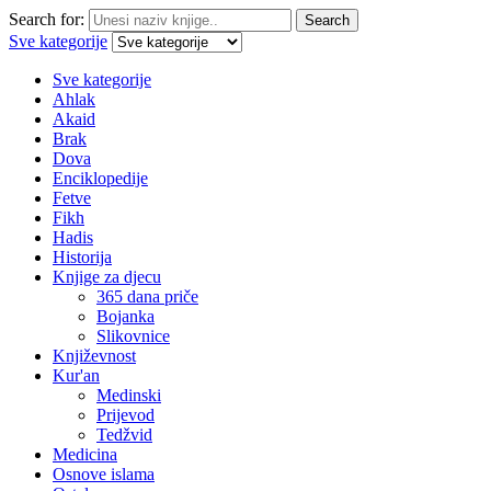
Search for:
Search
Sve kategorije
Sve kategorije
Ahlak
Akaid
Brak
Dova
Enciklopedije
Fetve
Fikh
Hadis
Historija
Knjige za djecu
365 dana priče
Bojanka
Slikovnice
Književnost
Kur'an
Medinski
Prijevod
Tedžvid
Medicina
Osnove islama