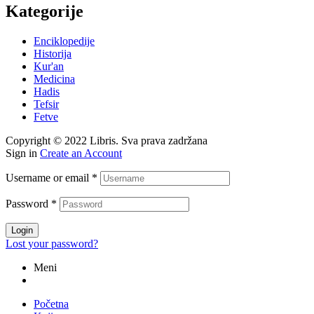
Kategorije
Enciklopedije
Historija
Kur'an
Medicina
Hadis
Tefsir
Fetve
Copyright © 2022 Libris. Sva prava zadržana
Sign in
Create an Account
Username or email
*
Password
*
Login
Lost your password?
Meni
Početna