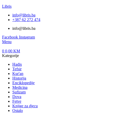
Libris
info@libris.ba
+387 62 272 474​
info@libris.ba
Facebook
Instagram
Menu
0
0,00
KM
Kategorije
Hadis
Tefsir
Kur'an
Historija
Enciklopedije
Medicina
Sufizam
Dova
Fetve
Knjige za djecu
Ostalo