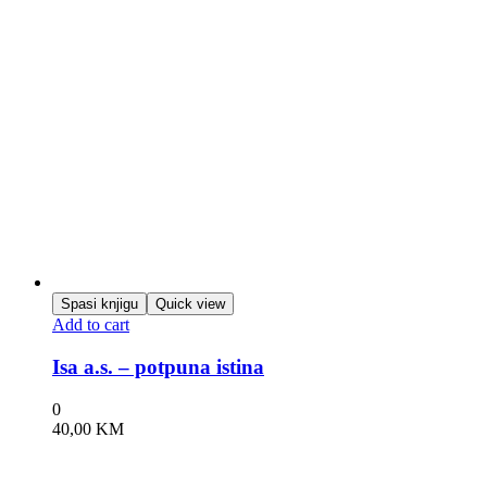
Spasi knjigu
Quick view
Add to cart
Isa a.s. – potpuna istina
0
40,00
KM