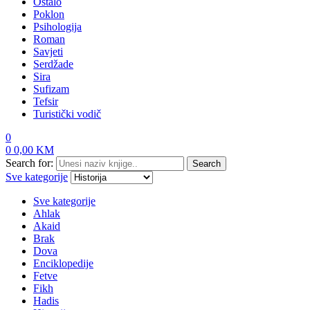
Ostalo
Poklon
Psihologija
Roman
Savjeti
Serdžade
Sira
Sufizam
Tefsir
Turistički vodič
0
0
0,00
KM
Search for:
Search
Sve kategorije
Sve kategorije
Ahlak
Akaid
Brak
Dova
Enciklopedije
Fetve
Fikh
Hadis