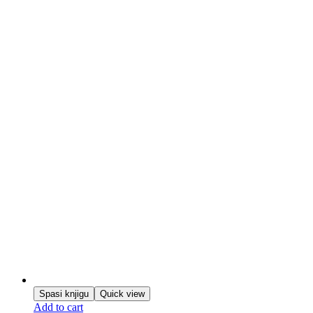
Spasi knjigu
Quick view
Add to cart