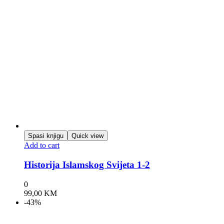
Spasi knjigu
Quick view
Add to cart
Historija Islamskog Svijeta 1-2
0
99,00
KM
-43%