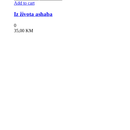
Add to cart
Iz života ashaba
0
35,00
KM