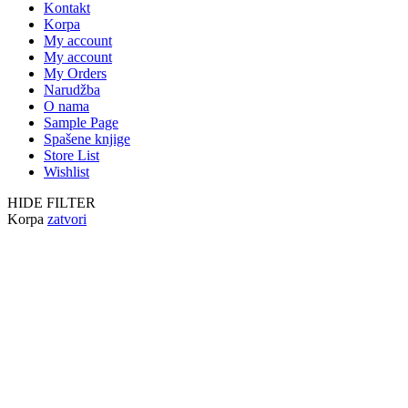
Kontakt
Korpa
My account
My account
My Orders
Narudžba
O nama
Sample Page
Spašene knjige
Store List
Wishlist
HIDE FILTER
Korpa
zatvori