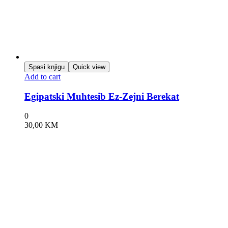
Spasi knjigu
Quick view
Add to cart
Egipatski Muhtesib Ez-Zejni Berekat
0
30,00
KM