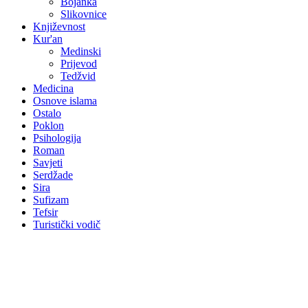
Bojanka
Slikovnice
Književnost
Kur'an
Medinski
Prijevod
Tedžvid
Medicina
Osnove islama
Ostalo
Poklon
Psihologija
Roman
Savjeti
Serdžade
Sira
Sufizam
Tefsir
Turistički vodič