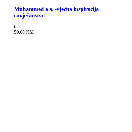
Muhammed a.s. -vječita inspiracija
čovječanstvu
0
50,00
KM