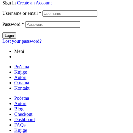
Sign in
Create an Account
Username or email
*
Password
*
Login
Lost your password?
Meni
Početna
Knjige
Autori
O nama
Kontakt
Početna
Autori
Blog
Checkout
Dashboard
FAQs
Knjige