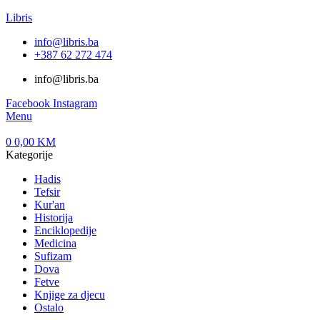
Libris
info@libris.ba
+387 62 272 474​
info@libris.ba
Facebook
Instagram
Menu
0
0,00
KM
Kategorije
Hadis
Tefsir
Kur'an
Historija
Enciklopedije
Medicina
Sufizam
Dova
Fetve
Knjige za djecu
Ostalo