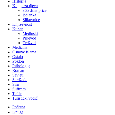
Historija
Knjige za djecu
365 dana priče
Bojanka
Slikovnice
Književnost
Kur'an
Medinski
Prijevod
Tedžvid
Medicina
Osnove islama
Ostalo
Poklon
Psihologija
Roman
Savjeti
Serdžade
Sira
Sufizam
Tefsir
Turistički vodič
Početna
Knjige