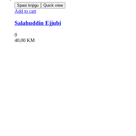
Spasi knjigu
Quick view
Add to cart
Salahuddin Ejjubi
0
40,00
KM