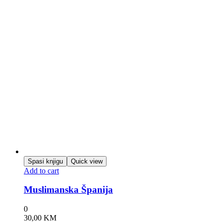
Spasi knjigu
Quick view
Add to cart
Muslimanska Španija
0
30,00
KM