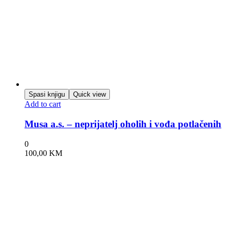
Spasi knjigu
Quick view
Add to cart
Musa a.s. – neprijatelj oholih i vođa potlačenih
0
100,00
KM