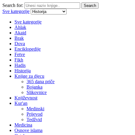
Search for:
Search
Sve kategorije
Sve kategorije
Ahlak
Akaid
Brak
Dova
Enciklopedije
Fetve
Fikh
Hadis
Historija
Knjige za djecu
365 dana priče
Bojanka
Slikovnice
Književnost
Kur'an
Medinski
Prijevod
Tedžvid
Medicina
Osnove islama