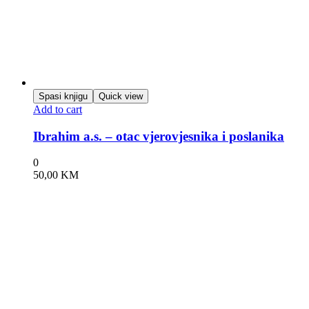
Spasi knjigu
Quick view
Add to cart
Ibrahim a.s. – otac vjerovjesnika i poslanika
0
50,00
KM