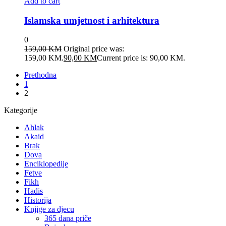
Add to cart
Islamska umjetnost i arhitektura
0
159,00
KM
Original price was:
159,00 KM.
90,00
KM
Current price is: 90,00 KM.
Prethodna
1
2
Kategorije
Ahlak
Akaid
Brak
Dova
Enciklopedije
Fetve
Fikh
Hadis
Historija
Knjige za djecu
365 dana priče