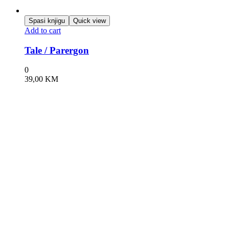
Spasi knjigu
Quick view
Add to cart
Tale / Parergon
0
39,00
KM