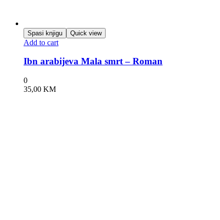
Spasi knjigu
Quick view
Add to cart
Ibn arabijeva Mala smrt – Roman
0
35,00
KM