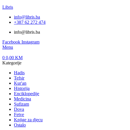
Libris
info@libris.ba
+387 62 272 474​
info@libris.ba
Facebook
Instagram
Menu
0
0,00
KM
Kategorije
Hadis
Tefsir
Kur'an
Historija
Enciklopedije
Medicina
Sufizam
Dova
Fetve
Knjige za djecu
Ostalo