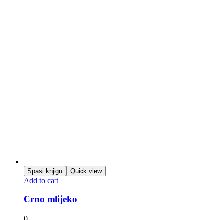
Spasi knjigu
Quick view
Add to cart
Crno mlijeko
0