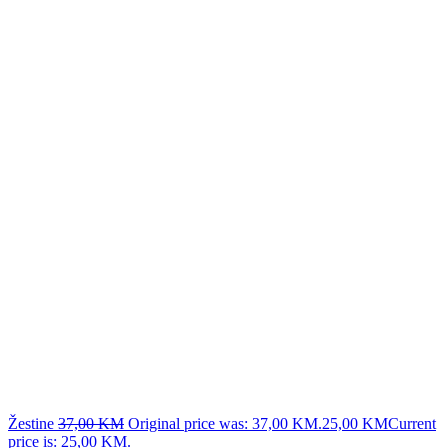
Žestine
37,00
KM
Original price was: 37,00 KM.
25,00
KM
Current
price is: 25,00 KM.