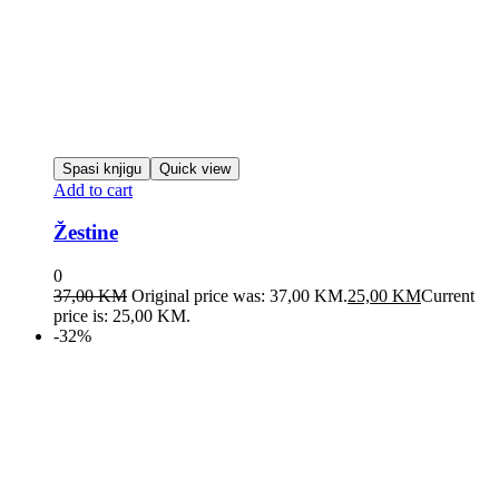
Spasi knjigu
Quick view
Add to cart
Žestine
0
37,00
KM
Original price was: 37,00 KM.
25,00
KM
Current
price is: 25,00 KM.
-32%