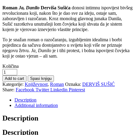
Roman
Ja, Danilo
Derviša Sušića
donosi intimnu ispovijest bivšeg
revolucionara koji, nakon što je dao sve za ideju, ostaje sam,
zaboravljen i razočaran. Kroz monolog glavnog junaka Danila,
Sušić razotkriva unutrašnji lom čovjeka koji shvata da je sistem
kojem je vjerovao iznevjerio vlastite principe.
To je snažan roman o razočaranju, izgubljenim idealima i borbi
pojedinca da sačuva dostojanstvo u svijetu koji više ne priznaje
njegovu žrtvu.
Ja, Danilo
je i tihi protest, i bolna ispovijest čovjeka
koji je ostao vjeran – ali sam.
Količina
Add to cart
Spasi knjigu
Kategorije:
Književnost
,
Roman
Oznaka:
DERVIŠ SUŠIĆ
Share:
Facebook
Twitter
Linkedin
Pinterest
Description
Additional information
Description
Description