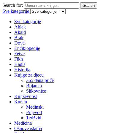
Search for:
Search
Sve kategorije
Sve kategorije
Ahlak
Akaid
Brak
Dova
Enciklopedije
Fetve
Fikh
Hadis
Historija
Knjige za djecu
365 dana priče
Bojanka
Slikovnice
Književnost
Kur'an
Medinski
Prijevod
Tedžvid
Medicina
Osnove islama