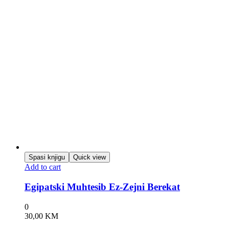
Spasi knjigu
Quick view
Add to cart
Egipatski Muhtesib Ez-Zejni Berekat
0
30,00
KM