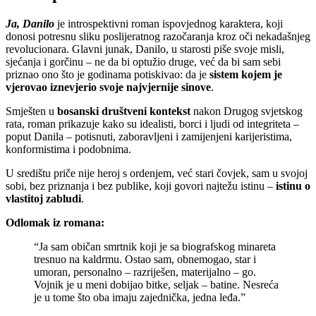
Ja, Danilo
je introspektivni roman ispovjednog karaktera, koji
donosi potresnu sliku poslijeratnog razočaranja kroz oči nekadašnjeg
revolucionara. Glavni junak, Danilo, u starosti piše svoje misli,
sjećanja i gorčinu – ne da bi optužio druge, već da bi sam sebi
priznao ono što je godinama potiskivao: da je
sistem kojem je
vjerovao iznevjerio svoje najvjernije sinove
.
Smješten u
bosanski društveni kontekst
nakon Drugog svjetskog
rata, roman prikazuje kako su idealisti, borci i ljudi od integriteta –
poput Danila – potisnuti, zaboravljeni i zamijenjeni karijeristima,
konformistima i podobnima.
U središtu priče nije heroj s ordenjem, već stari čovjek, sam u svojoj
sobi, bez priznanja i bez publike, koji govori najtežu istinu –
istinu o
vlastitoj zabludi
.
Odlomak iz romana:
“Ja sam običan smrtnik koji je sa biografskog minareta
tresnuo na kaldrmu. Ostao sam, obnemogao, star i
umoran, personalno – razriješen, materijalno – go.
Vojnik je u meni dobijao bitke, seljak – batine. Nesreća
je u tome što oba imaju zajednička, jedna leđa.”