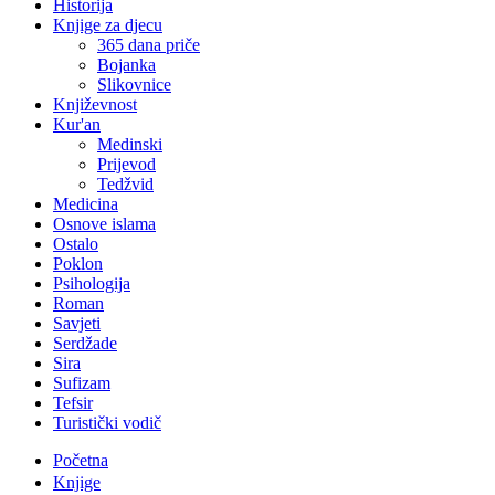
Historija
Knjige za djecu
365 dana priče
Bojanka
Slikovnice
Književnost
Kur'an
Medinski
Prijevod
Tedžvid
Medicina
Osnove islama
Ostalo
Poklon
Psihologija
Roman
Savjeti
Serdžade
Sira
Sufizam
Tefsir
Turistički vodič
Početna
Knjige