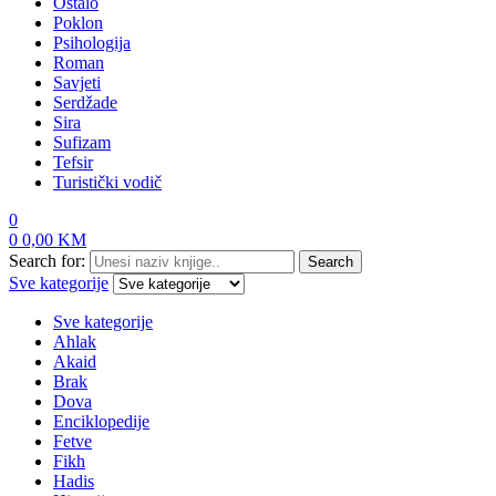
Ostalo
Poklon
Psihologija
Roman
Savjeti
Serdžade
Sira
Sufizam
Tefsir
Turistički vodič
0
0
0,00
KM
Search for:
Search
Sve kategorije
Sve kategorije
Ahlak
Akaid
Brak
Dova
Enciklopedije
Fetve
Fikh
Hadis