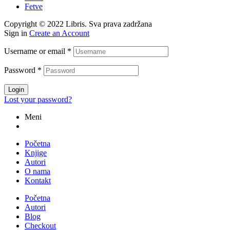
Fetve
Copyright © 2022 Libris. Sva prava zadržana
Sign in
Create an Account
Username or email
*
Password
*
Login
Lost your password?
Meni
Početna
Knjige
Autori
O nama
Kontakt
Početna
Autori
Blog
Checkout