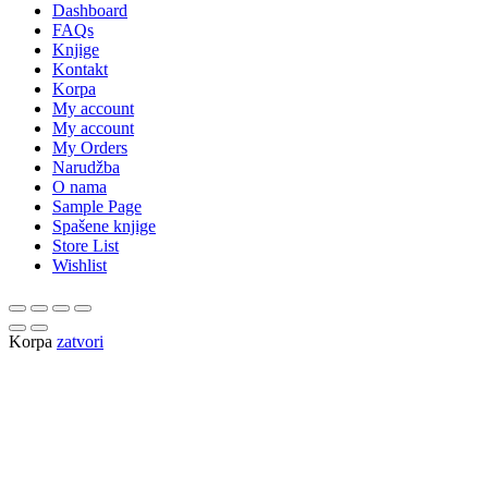
Dashboard
FAQs
Knjige
Kontakt
Korpa
My account
My account
My Orders
Narudžba
O nama
Sample Page
Spašene knjige
Store List
Wishlist
Korpa
zatvori