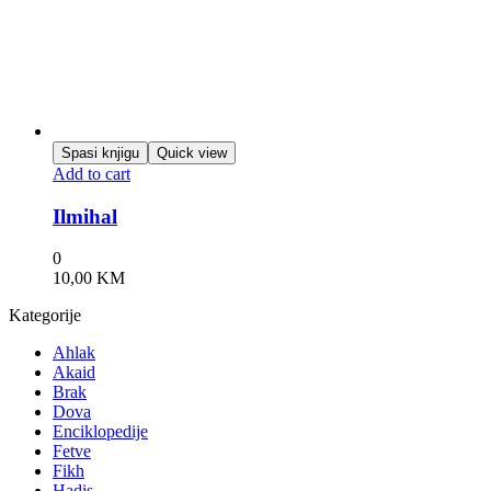
Spasi knjigu
Quick view
Add to cart
Ilmihal
0
10,00
KM
Kategorije
Ahlak
Akaid
Brak
Dova
Enciklopedije
Fetve
Fikh
Hadis