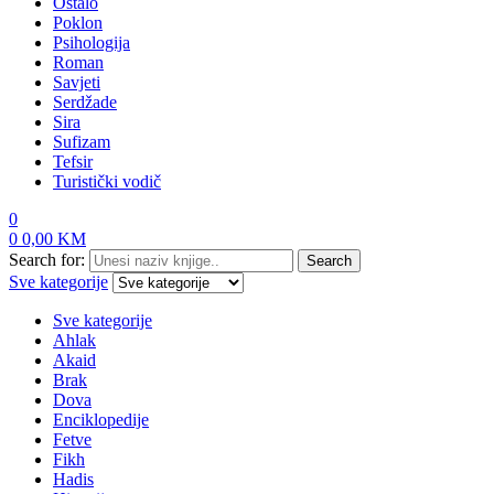
Ostalo
Poklon
Psihologija
Roman
Savjeti
Serdžade
Sira
Sufizam
Tefsir
Turistički vodič
0
0
0,00
KM
Search for:
Search
Sve kategorije
Sve kategorije
Ahlak
Akaid
Brak
Dova
Enciklopedije
Fetve
Fikh
Hadis