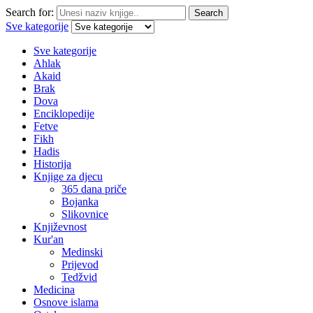
Search for:
Search
Sve kategorije
Sve kategorije
Ahlak
Akaid
Brak
Dova
Enciklopedije
Fetve
Fikh
Hadis
Historija
Knjige za djecu
365 dana priče
Bojanka
Slikovnice
Književnost
Kur'an
Medinski
Prijevod
Tedžvid
Medicina
Osnove islama