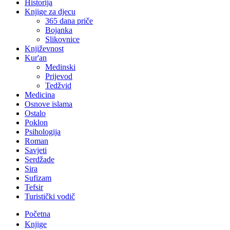
Historija
Knjige za djecu
365 dana priče
Bojanka
Slikovnice
Književnost
Kur'an
Medinski
Prijevod
Tedžvid
Medicina
Osnove islama
Ostalo
Poklon
Psihologija
Roman
Savjeti
Serdžade
Sira
Sufizam
Tefsir
Turistički vodič
Početna
Knjige