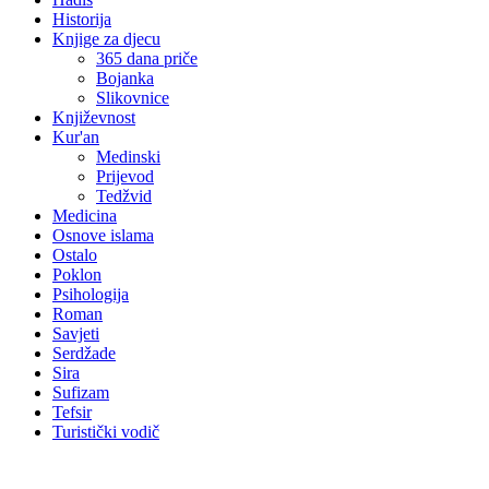
Historija
Knjige za djecu
365 dana priče
Bojanka
Slikovnice
Književnost
Kur'an
Medinski
Prijevod
Tedžvid
Medicina
Osnove islama
Ostalo
Poklon
Psihologija
Roman
Savjeti
Serdžade
Sira
Sufizam
Tefsir
Turistički vodič