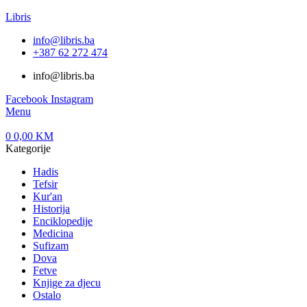
Libris
info@libris.ba
+387 62 272 474​
info@libris.ba
Facebook
Instagram
Menu
0
0,00
KM
Kategorije
Hadis
Tefsir
Kur'an
Historija
Enciklopedije
Medicina
Sufizam
Dova
Fetve
Knjige za djecu
Ostalo