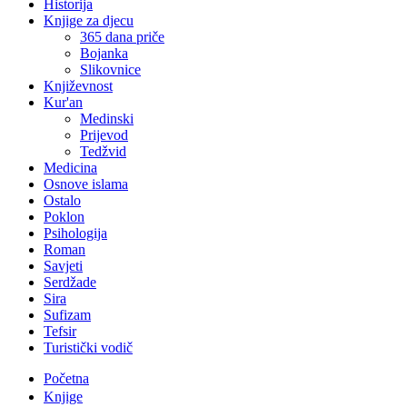
Historija
Knjige za djecu
365 dana priče
Bojanka
Slikovnice
Književnost
Kur'an
Medinski
Prijevod
Tedžvid
Medicina
Osnove islama
Ostalo
Poklon
Psihologija
Roman
Savjeti
Serdžade
Sira
Sufizam
Tefsir
Turistički vodič
Početna
Knjige