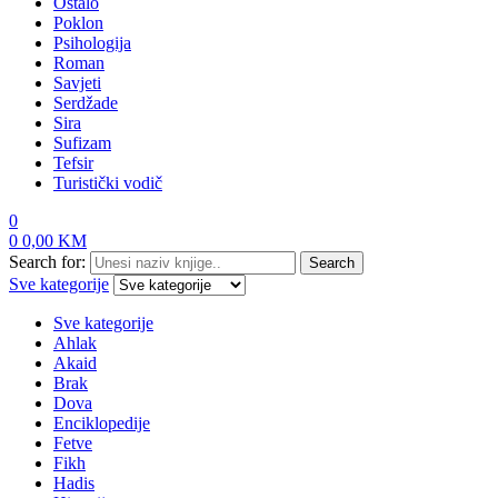
Ostalo
Poklon
Psihologija
Roman
Savjeti
Serdžade
Sira
Sufizam
Tefsir
Turistički vodič
0
0
0,00
KM
Search for:
Search
Sve kategorije
Sve kategorije
Ahlak
Akaid
Brak
Dova
Enciklopedije
Fetve
Fikh
Hadis