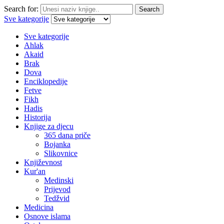
Search for:
Search
Sve kategorije
Sve kategorije
Ahlak
Akaid
Brak
Dova
Enciklopedije
Fetve
Fikh
Hadis
Historija
Knjige za djecu
365 dana priče
Bojanka
Slikovnice
Književnost
Kur'an
Medinski
Prijevod
Tedžvid
Medicina
Osnove islama