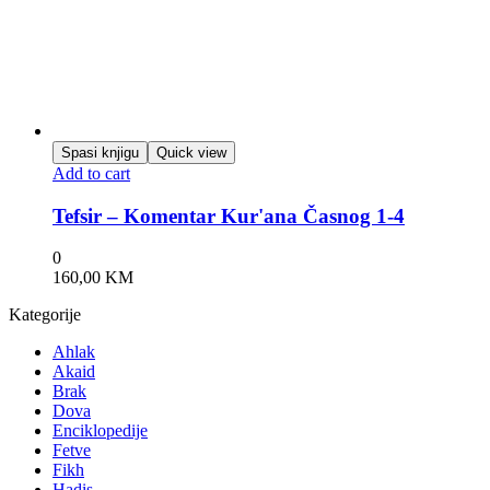
Spasi knjigu
Quick view
Add to cart
Tefsir – Komentar Kur'ana Časnog 1-4
0
160,00
KM
Kategorije
Ahlak
Akaid
Brak
Dova
Enciklopedije
Fetve
Fikh
Hadis