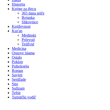
Historija
Knjige za djecu
365 dana priče
Bojanka
Slikovnice
Književnost
Kur'an
Medinski
Prijevod
Tedžvid
Medicina
Osnove islama
Ostalo
Poklon
Psihologija
Roman
Savjeti
Serdžade
Sira
Sufizam
Tefsir
Turistički vodič