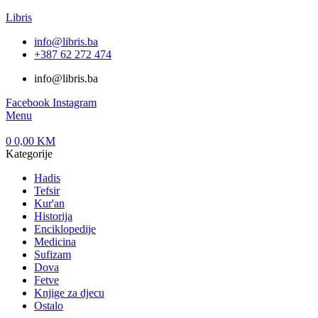
Libris
info@libris.ba
+387 62 272 474​
info@libris.ba
Facebook
Instagram
Menu
0
0,00
KM
Kategorije
Hadis
Tefsir
Kur'an
Historija
Enciklopedije
Medicina
Sufizam
Dova
Fetve
Knjige za djecu
Ostalo