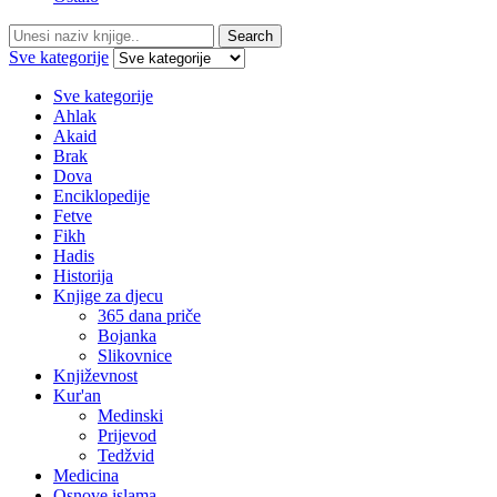
Search
Search
for:
Sve kategorije
Sve kategorije
Ahlak
Akaid
Brak
Dova
Enciklopedije
Fetve
Fikh
Hadis
Historija
Knjige za djecu
365 dana priče
Bojanka
Slikovnice
Književnost
Kur'an
Medinski
Prijevod
Tedžvid
Medicina
Osnove islama