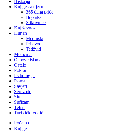
Historija
Knjige za djecu
365 dana priče
Bojanka
Slikovnice
Književnost
Kur'an
Medinski
Prijevod
Tedžvid
Medicina
Osnove islama
Ostalo
Poklon
Psihologija
Roman
Savjeti
Serdžade
Sira
Sufizam
Tefsir
Turistički vodič
Početna
Knjige