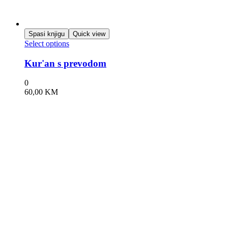
Spasi knjigu
Quick view
Select options
Kur'an s prevodom
0
60,00
KM