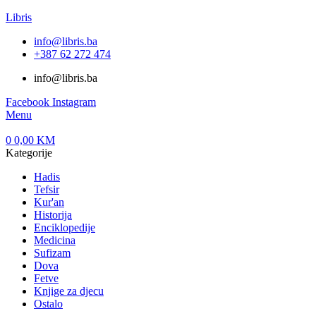
Libris
info@libris.ba
+387 62 272 474​
info@libris.ba
Facebook
Instagram
Menu
0
0,00
KM
Kategorije
Hadis
Tefsir
Kur'an
Historija
Enciklopedije
Medicina
Sufizam
Dova
Fetve
Knjige za djecu
Ostalo