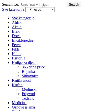
Search for:
Search
Sve kategorije
Sve kategorije
Ahlak
Akaid
Brak
Dova
Enciklopedije
Fetve
Fikh
Hadis
Historija
Knjige za djecu
365 dana priče
Bojanka
Slikovnice
Književnost
Kur'an
Medinski
Prijevod
Tedžvid
Medicina
Osnove islama