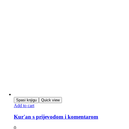
Spasi knjigu
Quick view
Add to cart
Kur'an s prijevodom i komentarom
0