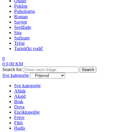
Ostalo
Poklon
Psihologija
Roman
Savjeti
Serdžade
Sira
Sufizam
Tefsir
Turistički vodič
0
0
0,00
KM
Search for:
Search
Sve kategorije
Sve kategorije
Ahlak
Akaid
Brak
Dova
Enciklopedije
Fetve
Fikh
Hadis