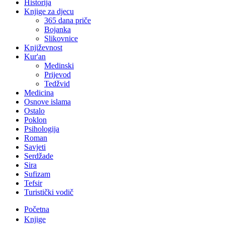
Historija
Knjige za djecu
365 dana priče
Bojanka
Slikovnice
Književnost
Kur'an
Medinski
Prijevod
Tedžvid
Medicina
Osnove islama
Ostalo
Poklon
Psihologija
Roman
Savjeti
Serdžade
Sira
Sufizam
Tefsir
Turistički vodič
Početna
Knjige