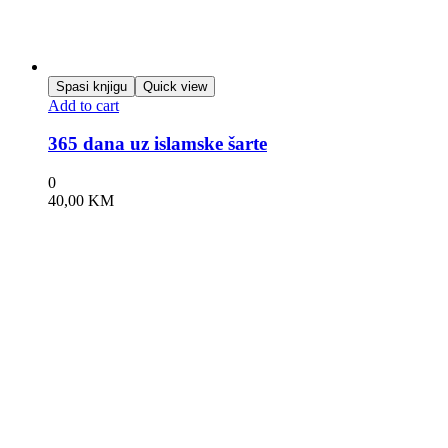
Spasi knjigu
Quick view
Add to cart
365 dana uz islamske šarte
0
40,00
KM