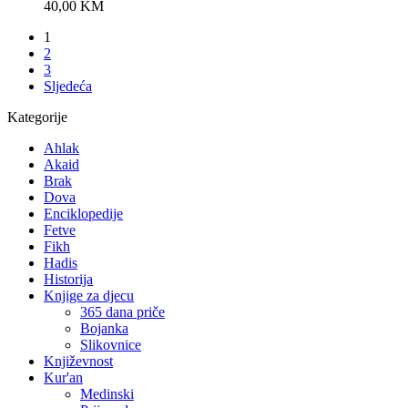
40,00
KM
1
2
3
Sljedeća
Kategorije
Ahlak
Akaid
Brak
Dova
Enciklopedije
Fetve
Fikh
Hadis
Historija
Knjige za djecu
365 dana priče
Bojanka
Slikovnice
Književnost
Kur'an
Medinski