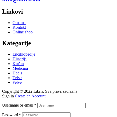
Linkovi
O nama
Kontakt
Online shop
Kategorije
Enciklopedije
Historija
Kur'an
Medicina
Hadis
Tefsir
Fetve
Copyright © 2022 Libris. Sva prava zadržana
Sign in
Create an Account
Username or email
*
Password
*