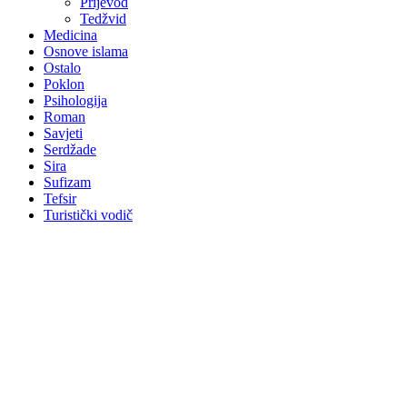
Prijevod
Tedžvid
Medicina
Osnove islama
Ostalo
Poklon
Psihologija
Roman
Savjeti
Serdžade
Sira
Sufizam
Tefsir
Turistički vodič