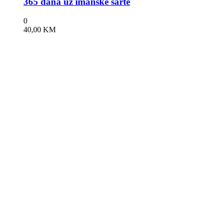
365 dana uz imanske šarte
0
40,00
KM