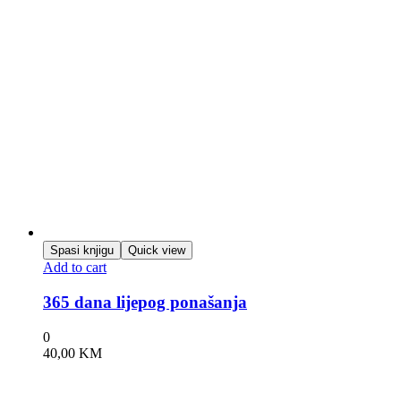
Spasi knjigu
Quick view
Add to cart
365 dana lijepog ponašanja
0
40,00
KM