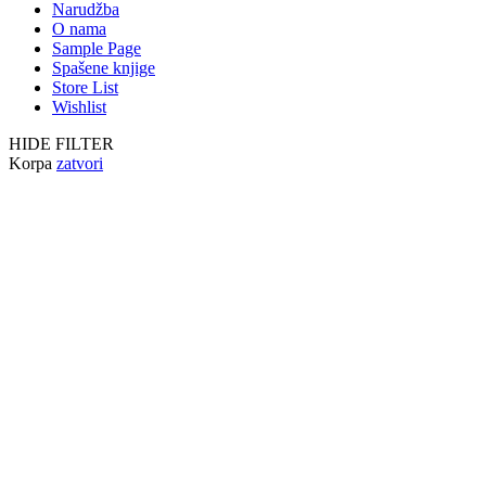
Narudžba
O nama
Sample Page
Spašene knjige
Store List
Wishlist
HIDE FILTER
Korpa
zatvori