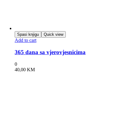
Spasi knjigu
Quick view
Add to cart
365 dana sa vjerovjesnicima
0
40,00
KM