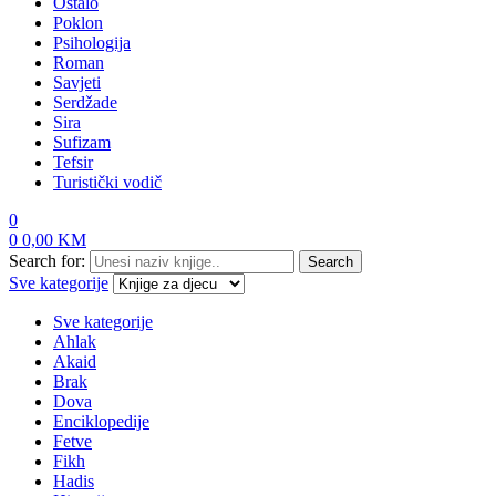
Ostalo
Poklon
Psihologija
Roman
Savjeti
Serdžade
Sira
Sufizam
Tefsir
Turistički vodič
0
0
0,00
KM
Search for:
Search
Sve kategorije
Sve kategorije
Ahlak
Akaid
Brak
Dova
Enciklopedije
Fetve
Fikh
Hadis