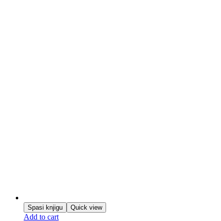
Spasi knjigu
Quick view
Add to cart