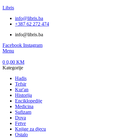
Libris
info@libris.ba
+387 62 272 474​
info@libris.ba
Facebook
Instagram
Menu
0
0,00
KM
Kategorije
Hadis
Tefsir
Kur'an
Historija
Enciklopedije
Medicina
Sufizam
Dova
Fetve
Knjige za djecu
Ostalo