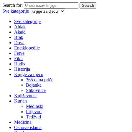
Search for:
Search
Sve kategorije
Sve kategorije
Ahlak
Akaid
Brak
Dova
Enciklopedije
Fetve
Fikh
Hadis
Historija
Knjige za djecu
365 dana priče
Bojanka
Slikovnice
Književnost
Kur'an
Medinski
Prijevod
Tedžvid
Medicina
Osnove islama