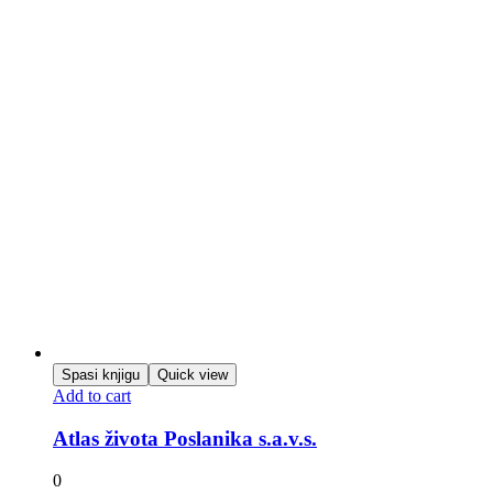
Spasi knjigu
Quick view
Add to cart
Atlas života Poslanika s.a.v.s.
0