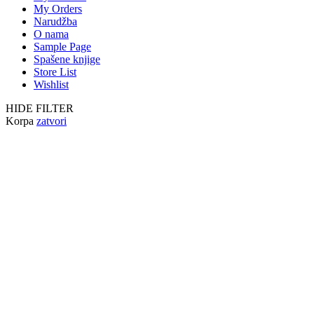
My Orders
Narudžba
O nama
Sample Page
Spašene knjige
Store List
Wishlist
HIDE FILTER
Korpa
zatvori