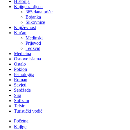
Historija
Knjige za djecu
365 dana priče
Bojanka
Slikovnice
Književnost
Kur'an
Medinski
Prijevod
Tedžvid
Medicina
Osnove islama
Ostalo
Poklon
Psihologija
Roman
Savjeti
Serdžade
Sira
Sufizam
Tefsir
Turistički vodič
Početna
Knjige