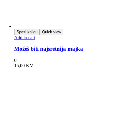
Spasi knjigu
Quick view
Add to cart
Možeš biti najsretnija majka
0
15,00
KM