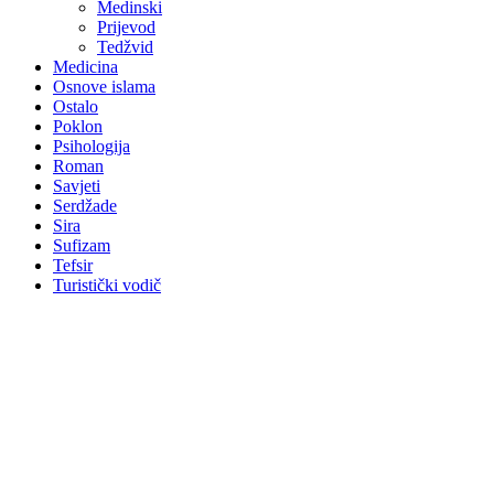
Medinski
Prijevod
Tedžvid
Medicina
Osnove islama
Ostalo
Poklon
Psihologija
Roman
Savjeti
Serdžade
Sira
Sufizam
Tefsir
Turistički vodič