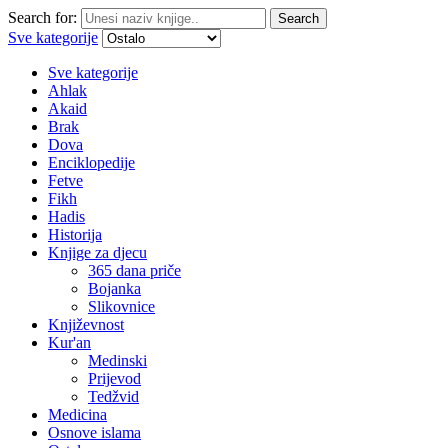
Search for:
Search
Sve kategorije
Sve kategorije
Ahlak
Akaid
Brak
Dova
Enciklopedije
Fetve
Fikh
Hadis
Historija
Knjige za djecu
365 dana priče
Bojanka
Slikovnice
Književnost
Kur'an
Medinski
Prijevod
Tedžvid
Medicina
Osnove islama