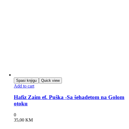
Spasi knjigu
Quick view
Add to cart
Hafiz Zaim ef. Puška -Sa šehadetom na Golom
otoku
0
35,00
KM