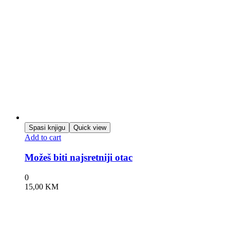
Spasi knjigu
Quick view
Add to cart
Možeš biti najsretniji otac
0
15,00
KM