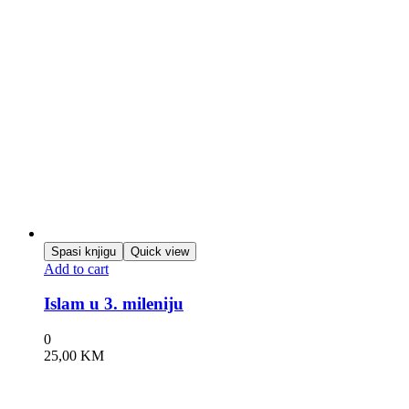
Spasi knjigu
Quick view
Add to cart
Islam u 3. mileniju
0
25,00
KM