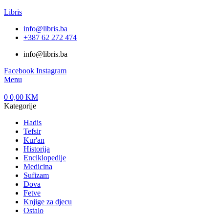
Libris
info@libris.ba
+387 62 272 474​
info@libris.ba
Facebook
Instagram
Menu
0
0,00
KM
Kategorije
Hadis
Tefsir
Kur'an
Historija
Enciklopedije
Medicina
Sufizam
Dova
Fetve
Knjige za djecu
Ostalo