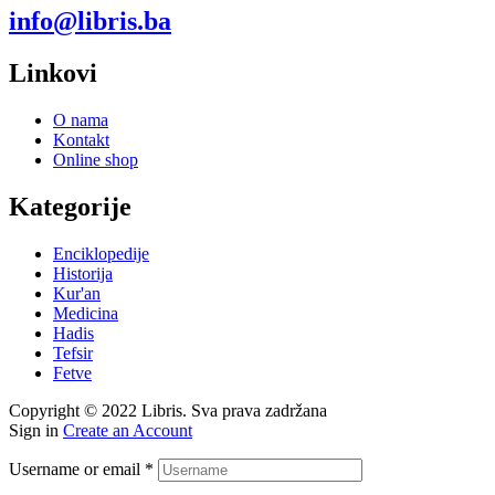
info@libris.ba
Linkovi
O nama
Kontakt
Online shop
Kategorije
Enciklopedije
Historija
Kur'an
Medicina
Hadis
Tefsir
Fetve
Copyright © 2022 Libris. Sva prava zadržana
Sign in
Create an Account
Username or email
*