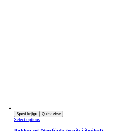
Spasi knjigu
Quick view
Select options
Poklon set (Serdžada,tespih i ilmihal)