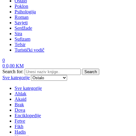
Ostalo
Poklon
Psihologija
Roman
Savjeti
Serdžade
Sira
Sufizam
Tefsir
Turistički vodič
0
0
0,00
KM
Search for:
Search
Sve kategorije
Sve kategorije
Ahlak
Akaid
Brak
Dova
Enciklopedije
Fetve
Fikh
Hadis