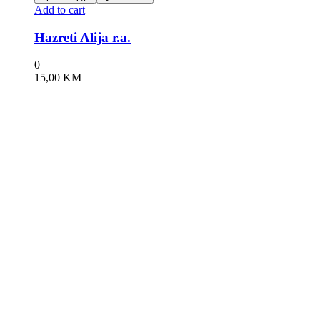
Add to cart
Hazreti Alija r.a.
0
15,00
KM