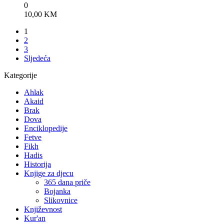
0
10,00
KM
1
2
3
Sljedeća
Kategorije
Ahlak
Akaid
Brak
Dova
Enciklopedije
Fetve
Fikh
Hadis
Historija
Knjige za djecu
365 dana priče
Bojanka
Slikovnice
Književnost
Kur'an