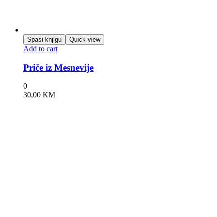
Spasi knjigu
Quick view
Add to cart
Priče iz Mesnevije
0
30,00
KM