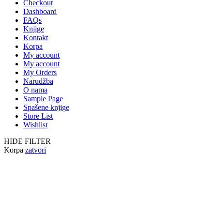
Checkout
Dashboard
FAQs
Knjige
Kontakt
Korpa
My account
My account
My Orders
Narudžba
O nama
Sample Page
Spašene knjige
Store List
Wishlist
HIDE FILTER
Korpa
zatvori