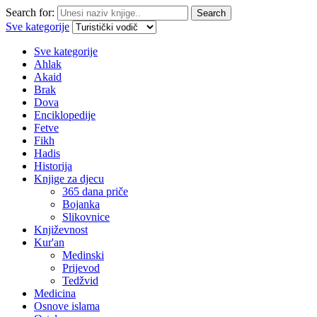
Search for:
Search
Sve kategorije
Sve kategorije
Ahlak
Akaid
Brak
Dova
Enciklopedije
Fetve
Fikh
Hadis
Historija
Knjige za djecu
365 dana priče
Bojanka
Slikovnice
Književnost
Kur'an
Medinski
Prijevod
Tedžvid
Medicina
Osnove islama