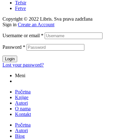
Tefsir
Fetve
Copyright © 2022 Libris. Sva prava zadržana
Sign in
Create an Account
Username or email
*
Password
*
Login
Lost your password?
Meni
Početna
Knjige
Autori
O nama
Kontakt
Početna
Autori
Blog