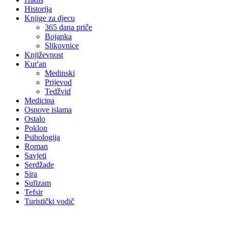
Historija
Knjige za djecu
365 dana priče
Bojanka
Slikovnice
Književnost
Kur'an
Medinski
Prijevod
Tedžvid
Medicina
Osnove islama
Ostalo
Poklon
Psihologija
Roman
Savjeti
Serdžade
Sira
Sufizam
Tefsir
Turistički vodič