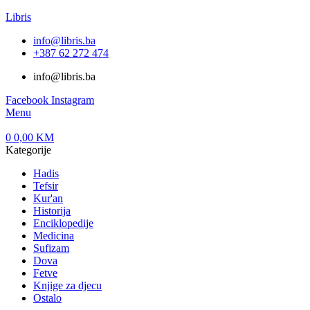
Libris
info@libris.ba
+387 62 272 474​
info@libris.ba
Facebook
Instagram
Menu
0
0,00
KM
Kategorije
Hadis
Tefsir
Kur'an
Historija
Enciklopedije
Medicina
Sufizam
Dova
Fetve
Knjige za djecu
Ostalo