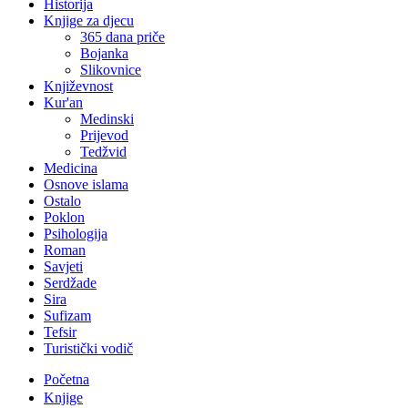
Historija
Knjige za djecu
365 dana priče
Bojanka
Slikovnice
Književnost
Kur'an
Medinski
Prijevod
Tedžvid
Medicina
Osnove islama
Ostalo
Poklon
Psihologija
Roman
Savjeti
Serdžade
Sira
Sufizam
Tefsir
Turistički vodič
Početna
Knjige