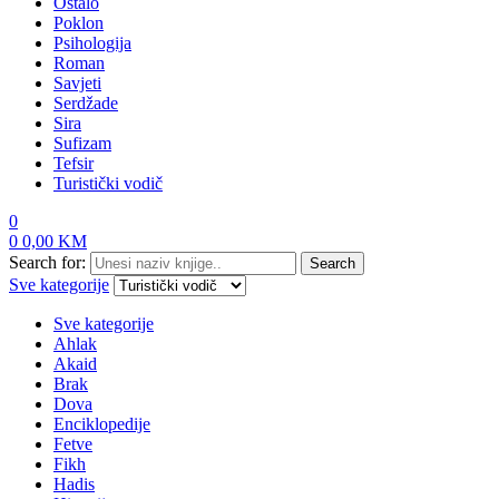
Ostalo
Poklon
Psihologija
Roman
Savjeti
Serdžade
Sira
Sufizam
Tefsir
Turistički vodič
0
0
0,00
KM
Search for:
Search
Sve kategorije
Sve kategorije
Ahlak
Akaid
Brak
Dova
Enciklopedije
Fetve
Fikh
Hadis