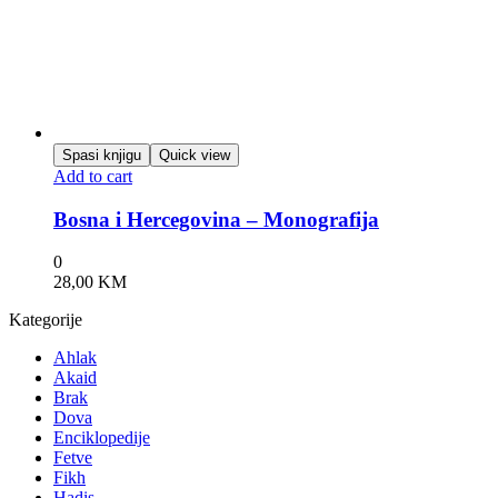
Spasi knjigu
Quick view
Add to cart
Bosna i Hercegovina – Monografija
0
28,00
KM
Kategorije
Ahlak
Akaid
Brak
Dova
Enciklopedije
Fetve
Fikh
Hadis