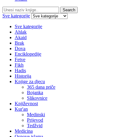
Search
Search
for:
Sve kategorije
Sve kategorije
Ahlak
Akaid
Brak
Dova
Enciklopedije
Fetve
Fikh
Hadis
Historija
Knjige za djecu
365 dana priče
Bojanka
Slikovnice
Književnost
Kur'an
Medinski
Prijevod
Tedžvid
Medicina
Osnove islama