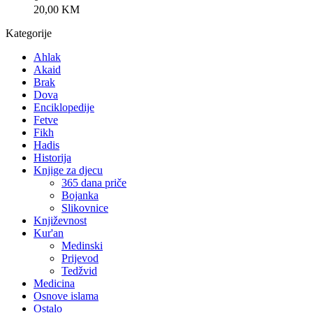
20,00
KM
Kategorije
Ahlak
Akaid
Brak
Dova
Enciklopedije
Fetve
Fikh
Hadis
Historija
Knjige za djecu
365 dana priče
Bojanka
Slikovnice
Književnost
Kur'an
Medinski
Prijevod
Tedžvid
Medicina
Osnove islama
Ostalo