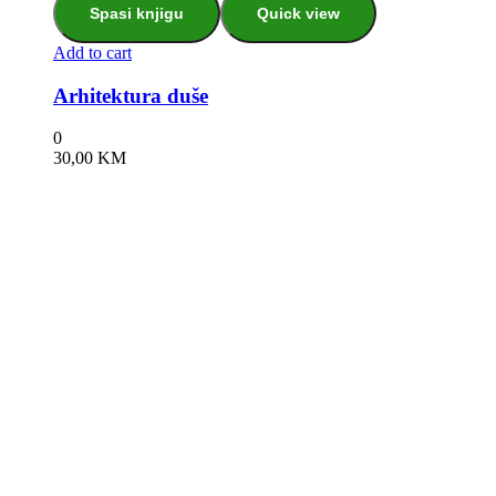
Spasi knjigu
Quick view
Add to cart
Arhitektura duše
0
30,00
KM