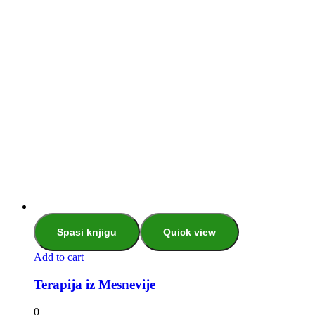
Spasi knjigu
Quick view
Add to cart
Terapija iz Mesnevije
0