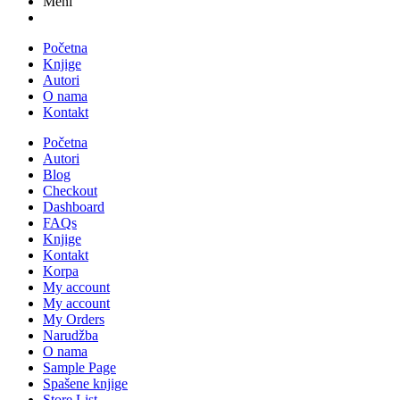
Meni
Početna
Knjige
Autori
O nama
Kontakt
Početna
Autori
Blog
Checkout
Dashboard
FAQs
Knjige
Kontakt
Korpa
My account
My account
My Orders
Narudžba
O nama
Sample Page
Spašene knjige
Store List