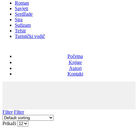
Roman
Savjeti
Serdžade
Sira
Sufizam
Tefsir
Turistički vodič
Početna
Knjige
Autori
Kontakt
Filter
Filter
Prikaži