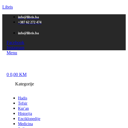
Libris
info@libris.ba
+387 62 272 474​
info@libris.ba
Facebook
Instagram
Menu
0
0,00
KM
Kategorije
Hadis
Tefsir
Kur'an
Historija
Enciklopedije
Medicina