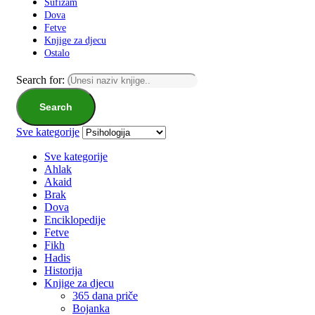
Sufizam
Dova
Fetve
Knjige za djecu
Ostalo
Search for:
Search
Sve kategorije
Sve kategorije
Ahlak
Akaid
Brak
Dova
Enciklopedije
Fetve
Fikh
Hadis
Historija
Knjige za djecu
365 dana priče
Bojanka