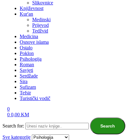
Slikovnice
Književnost
Kur'an
Medinski
Prijevod
Tedžvid
Medicina
Osnove islama
Ostalo
Poklon
Psihologija
Roman
Savjeti
Serdžade
Sira
Sufizam
Tefsir
Turistički vodič
0
0
0,00
KM
Search for:
Search
Sve kategorije