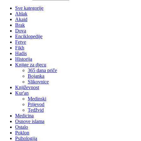
Sve kategorije
Ahlak
Akaid
Brak
Dova
Enciklopedije
Fetve
Fikh
Hadis
Historija
Knjige za djecu
365 dana priče
Bojanka
Slikovnice
Književnost
Kur'an
Medinski
Prijevod
Tedžvid
Medicina
Osnove islama
Ostalo
Poklon
Psihologija