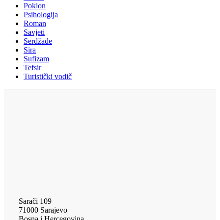
Poklon
Psihologija
Roman
Savjeti
Serdžade
Sira
Sufizam
Tefsir
Turistički vodič
Sarači 109
71000 Sarajevo
Bosna i Hercegovina