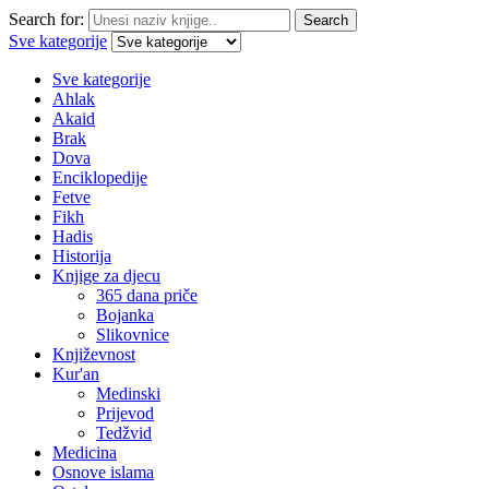
Search for:
Search
Sve kategorije
Sve kategorije
Ahlak
Akaid
Brak
Dova
Enciklopedije
Fetve
Fikh
Hadis
Historija
Knjige za djecu
365 dana priče
Bojanka
Slikovnice
Književnost
Kur'an
Medinski
Prijevod
Tedžvid
Medicina
Osnove islama