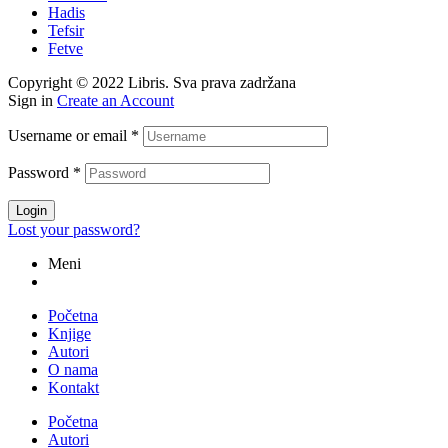
Hadis
Tefsir
Fetve
Copyright © 2022 Libris. Sva prava zadržana
Sign in
Create an Account
Username or email
*
Password
*
Login
Lost your password?
Meni
Početna
Knjige
Autori
O nama
Kontakt
Početna
Autori