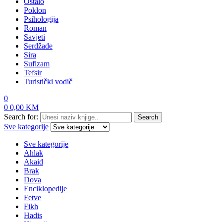
Ostalo
Poklon
Psihologija
Roman
Savjeti
Serdžade
Sira
Sufizam
Tefsir
Turistički vodič
0
0
0,00
KM
Search for:
Search
Sve kategorije
Sve kategorije
Ahlak
Akaid
Brak
Dova
Enciklopedije
Fetve
Fikh
Hadis