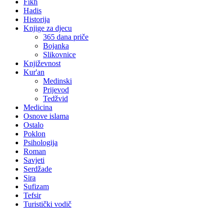
Fikh
Hadis
Historija
Knjige za djecu
365 dana priče
Bojanka
Slikovnice
Književnost
Kur'an
Medinski
Prijevod
Tedžvid
Medicina
Osnove islama
Ostalo
Poklon
Psihologija
Roman
Savjeti
Serdžade
Sira
Sufizam
Tefsir
Turistički vodič