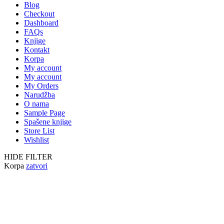
Blog
Checkout
Dashboard
FAQs
Knjige
Kontakt
Korpa
My account
My account
My Orders
Narudžba
O nama
Sample Page
Spašene knjige
Store List
Wishlist
HIDE FILTER
Korpa
zatvori