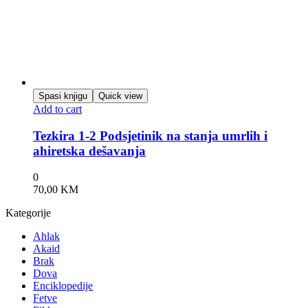
Spasi knjigu
Quick view
Add to cart
Tezkira 1-2 Podsjetinik na stanja umrlih i
ahiretska dešavanja
0
70,00
KM
Kategorije
Ahlak
Akaid
Brak
Dova
Enciklopedije
Fetve