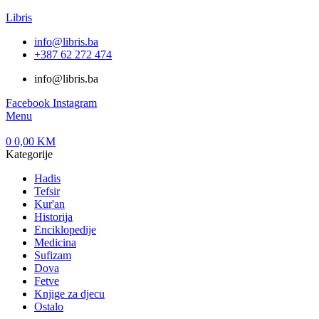
Libris
info@libris.ba
+387 62 272 474​
info@libris.ba
Facebook
Instagram
Menu
0
0,00
KM
Kategorije
Hadis
Tefsir
Kur'an
Historija
Enciklopedije
Medicina
Sufizam
Dova
Fetve
Knjige za djecu
Ostalo