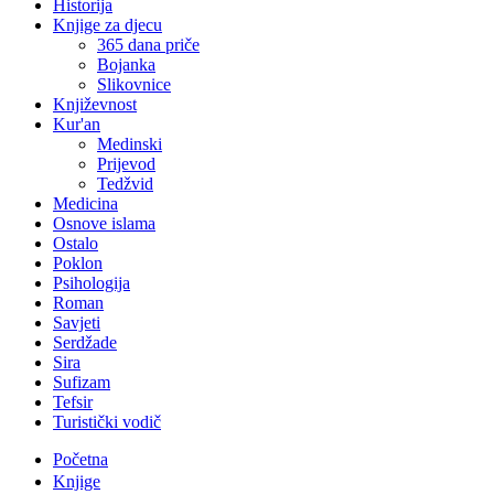
Historija
Knjige za djecu
365 dana priče
Bojanka
Slikovnice
Književnost
Kur'an
Medinski
Prijevod
Tedžvid
Medicina
Osnove islama
Ostalo
Poklon
Psihologija
Roman
Savjeti
Serdžade
Sira
Sufizam
Tefsir
Turistički vodič
Početna
Knjige