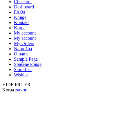
Checkout
Dashboard
FAQs
Knjige
Kontakt
Korpa
My account
My account
My Orders
Narudžba
O nama
Sample Page
Spašene knjige
Store List
Wishlist
HIDE FILTER
Korpa
zatvori