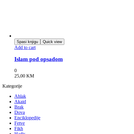
Spasi knjigu
Quick view
Add to cart
Islam pod opsadom
0
25,00
KM
Kategorije
Ahlak
Akaid
Brak
Dova
Enciklopedije
Fetve
Fikh
Hadis