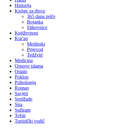
Historija
Knjige za djecu
365 dana priče
Bojanka
Slikovnice
Književnost
Kur'an
Medinski
Prijevod
Tedžvid
Medicina
Osnove islama
Ostalo
Poklon
Psihologija
Roman
Savjeti
Serdžade
Sira
Sufizam
Tefsir
Turistički vodič