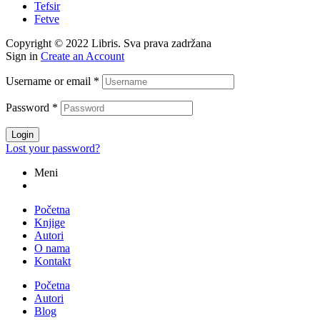
Tefsir
Fetve
Copyright © 2022 Libris. Sva prava zadržana
Sign in
Create an Account
Username or email
*
Password
*
Login
Lost your password?
Meni
Početna
Knjige
Autori
O nama
Kontakt
Početna
Autori
Blog