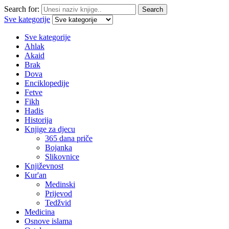
Search for:
Search
Sve kategorije
Sve kategorije
Ahlak
Akaid
Brak
Dova
Enciklopedije
Fetve
Fikh
Hadis
Historija
Knjige za djecu
365 dana priče
Bojanka
Slikovnice
Književnost
Kur'an
Medinski
Prijevod
Tedžvid
Medicina
Osnove islama