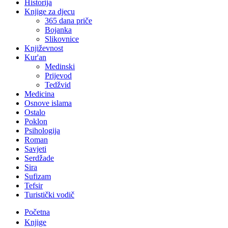
Historija
Knjige za djecu
365 dana priče
Bojanka
Slikovnice
Književnost
Kur'an
Medinski
Prijevod
Tedžvid
Medicina
Osnove islama
Ostalo
Poklon
Psihologija
Roman
Savjeti
Serdžade
Sira
Sufizam
Tefsir
Turistički vodič
Početna
Knjige