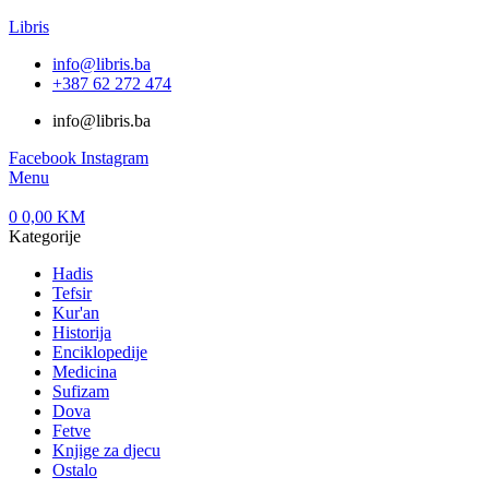
Libris
info@libris.ba
+387 62 272 474​
info@libris.ba
Facebook
Instagram
Menu
0
0,00
KM
Kategorije
Hadis
Tefsir
Kur'an
Historija
Enciklopedije
Medicina
Sufizam
Dova
Fetve
Knjige za djecu
Ostalo