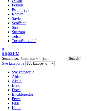
Ostalo
Poklon
Psihologija
Roman
Savjeti
Serdžade
Sira
Sufizam
Tefsir
Turistički vodič
0
0
0,00
KM
Search for:
Search
Sve kategorije
Sve kategorije
Ahlak
Akaid
Brak
Dova
Enciklopedije
Fetve
Fikh
Hadis