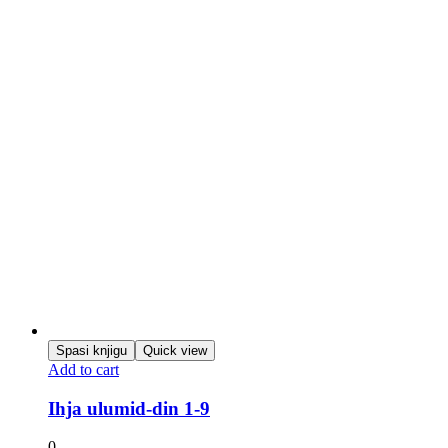
Spasi knjigu
Quick view
Add to cart
Ihja ulumid-din 1-9
0