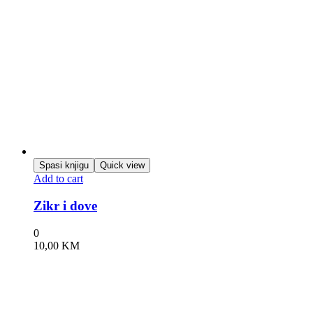
Spasi knjigu
Quick view
Add to cart
Zikr i dove
0
10,00
KM