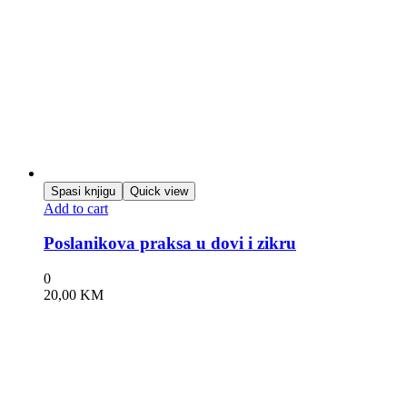
Spasi knjigu
Quick view
Add to cart
Poslanikova praksa u dovi i zikru
0
20,00
KM