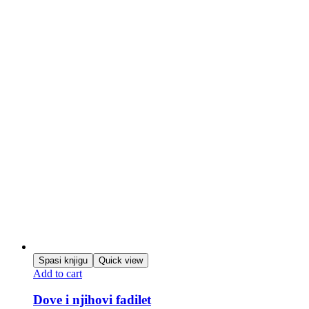
Spasi knjigu
Quick view
Add to cart
Dove i njihovi fadilet