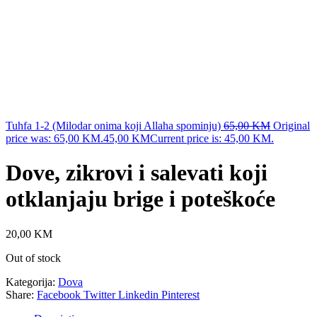
Tuhfa 1-2 (Milodar onima koji Allaha spominju)
65,00
KM
Original
price was: 65,00 KM.
45,00
KM
Current price is: 45,00 KM.
Dove, zikrovi i salevati koji
otklanjaju brige i poteškoće
20,00
KM
Out of stock
Kategorija:
Dova
Share:
Facebook
Twitter
Linkedin
Pinterest