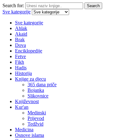
Search for:
Search
Sve kategorije
Sve kategorije
Ahlak
Akaid
Brak
Dova
Enciklopedije
Fetve
Fikh
Hadis
Historija
Knjige za djecu
365 dana priče
Bojanka
Slikovnice
Književnost
Kur'an
Medinski
Prijevod
Tedžvid
Medicina
Osnove islama