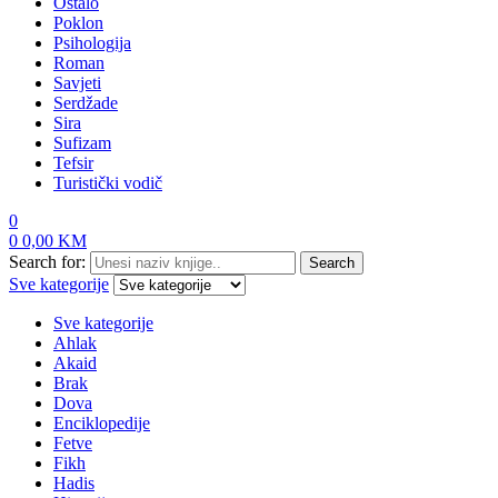
Ostalo
Poklon
Psihologija
Roman
Savjeti
Serdžade
Sira
Sufizam
Tefsir
Turistički vodič
0
0
0,00
KM
Search for:
Search
Sve kategorije
Sve kategorije
Ahlak
Akaid
Brak
Dova
Enciklopedije
Fetve
Fikh
Hadis