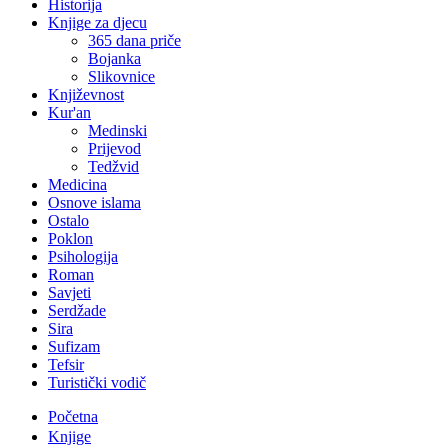
Historija
Knjige za djecu
365 dana priče
Bojanka
Slikovnice
Književnost
Kur'an
Medinski
Prijevod
Tedžvid
Medicina
Osnove islama
Ostalo
Poklon
Psihologija
Roman
Savjeti
Serdžade
Sira
Sufizam
Tefsir
Turistički vodič
Početna
Knjige