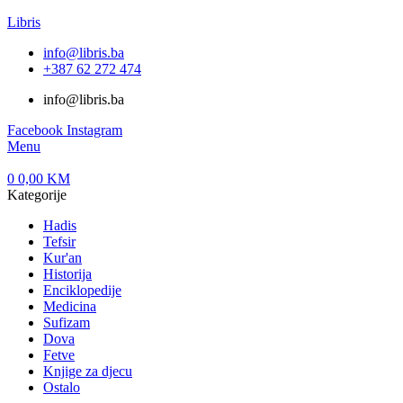
Libris
info@libris.ba
+387 62 272 474​
info@libris.ba
Facebook
Instagram
Menu
0
0,00
KM
Kategorije
Hadis
Tefsir
Kur'an
Historija
Enciklopedije
Medicina
Sufizam
Dova
Fetve
Knjige za djecu
Ostalo