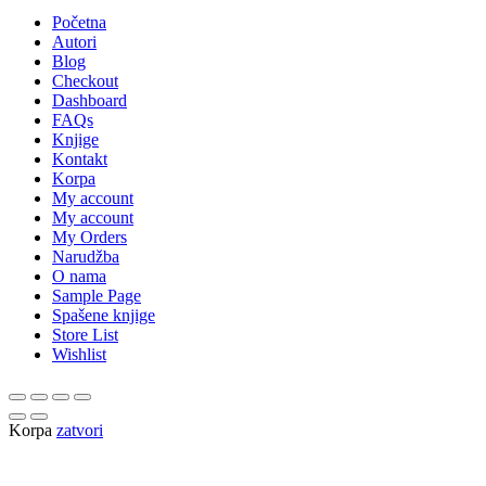
Početna
Autori
Blog
Checkout
Dashboard
FAQs
Knjige
Kontakt
Korpa
My account
My account
My Orders
Narudžba
O nama
Sample Page
Spašene knjige
Store List
Wishlist
Korpa
zatvori