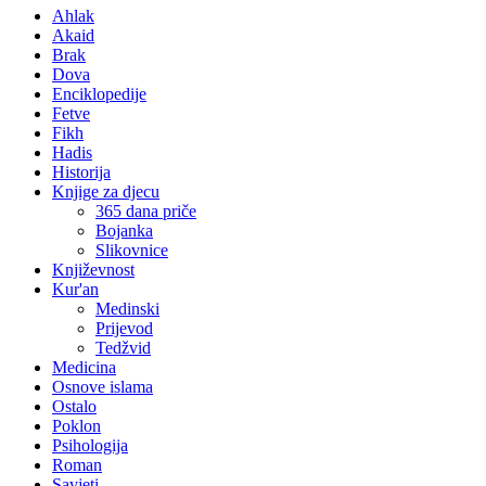
Ahlak
Akaid
Brak
Dova
Enciklopedije
Fetve
Fikh
Hadis
Historija
Knjige za djecu
365 dana priče
Bojanka
Slikovnice
Književnost
Kur'an
Medinski
Prijevod
Tedžvid
Medicina
Osnove islama
Ostalo
Poklon
Psihologija
Roman
Savjeti