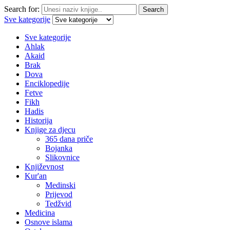
Search for:
Search
Sve kategorije
Sve kategorije
Ahlak
Akaid
Brak
Dova
Enciklopedije
Fetve
Fikh
Hadis
Historija
Knjige za djecu
365 dana priče
Bojanka
Slikovnice
Književnost
Kur'an
Medinski
Prijevod
Tedžvid
Medicina
Osnove islama