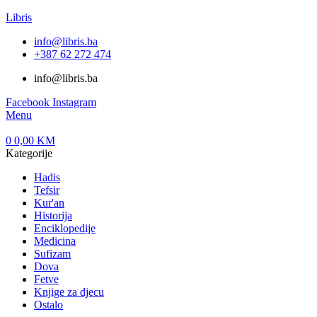
Libris
info@libris.ba
+387 62 272 474​
info@libris.ba
Facebook
Instagram
Menu
0
0,00
KM
Kategorije
Hadis
Tefsir
Kur'an
Historija
Enciklopedije
Medicina
Sufizam
Dova
Fetve
Knjige za djecu
Ostalo