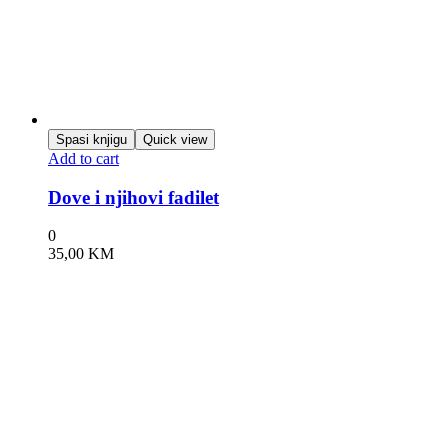
Spasi knjigu
Quick view
Add to cart
Dove i njihovi fadilet
0
35,00
KM