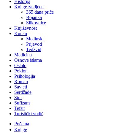
Historija
Knjige za djecu
365 dana priče
Bojanka
Slikovnice
Književnost
Kur'an
Medinski
Prijevod
Tedžvid
Medicina
Osnove islama
Ostalo
Poklon
Psihologija
Roman
Savjeti
Serdžade
Sira
Sufizam
Tefsir
Turistički vodič
Početna
Knjige