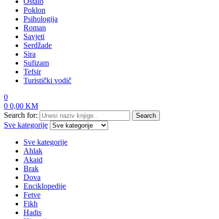
Ostalo
Poklon
Psihologija
Roman
Savjeti
Serdžade
Sira
Sufizam
Tefsir
Turistički vodič
0
0
0,00
KM
Search for:
Search
Sve kategorije
Sve kategorije
Ahlak
Akaid
Brak
Dova
Enciklopedije
Fetve
Fikh
Hadis