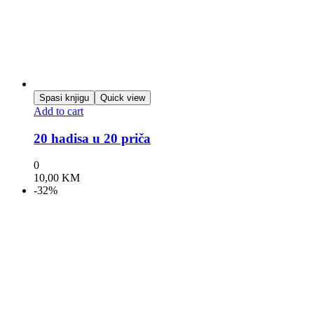
Spasi knjigu
Quick view
Add to cart
20 hadisa u 20 priča
0
10,00
KM
-32%