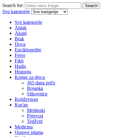
Search for:
Search
Sve kategorije
Sve kategorije
Ahlak
Akaid
Brak
Dova
Enciklopedije
Fetve
Fikh
Hadis
Historija
Knjige za djecu
365 dana priče
Bojanka
Slikovnice
Književnost
Kur'an
Medinski
Prijevod
Tedžvid
Medicina
Osnove islama