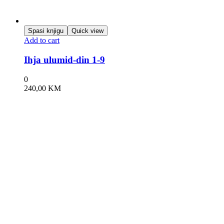
Spasi knjigu
Quick view
Add to cart
Ihja ulumid-din 1-9
0
240,00
KM