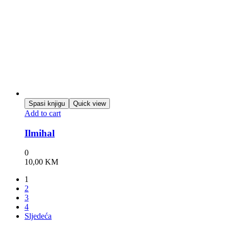
Spasi knjigu
Quick view
Add to cart
Ilmihal
0
10,00
KM
1
2
3
4
Sljedeća