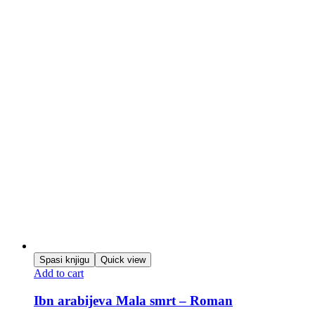
Spasi knjigu
Quick view
Add to cart
Ibn arabijeva Mala smrt – Roman