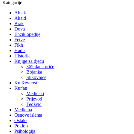
Kategorije
Ahlak
Akaid
Brak
Dova
Enciklopedije
Fetve
Fikh
Hadis
Historija
Knjige za djecu
365 dana priče
Bojanka
Slikovnice
Književnost
Kur'an
Medinski
Prijevod
Tedžvid
Medicina
Osnove islama
Ostalo
Poklon
Psihologija