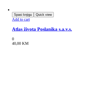
Spasi knjigu
Quick view
Add to cart
Atlas života Poslanika s.a.v.s.
0
40,00
KM