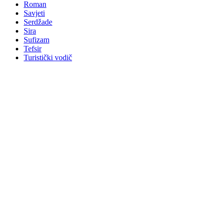
Roman
Savjeti
Serdžade
Sira
Sufizam
Tefsir
Turistički vodič