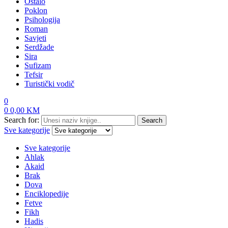
Ostalo
Poklon
Psihologija
Roman
Savjeti
Serdžade
Sira
Sufizam
Tefsir
Turistički vodič
0
0
0,00
KM
Search for:
Search
Sve kategorije
Sve kategorije
Ahlak
Akaid
Brak
Dova
Enciklopedije
Fetve
Fikh
Hadis