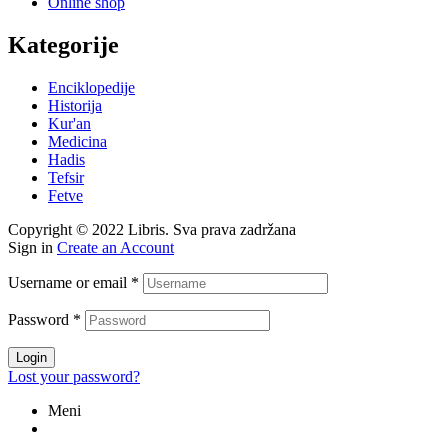
Online shop
Kategorije
Enciklopedije
Historija
Kur'an
Medicina
Hadis
Tefsir
Fetve
Copyright © 2022 Libris. Sva prava zadržana
Sign in
Create an Account
Username or email
*
Password
*
Login
Lost your password?
Meni