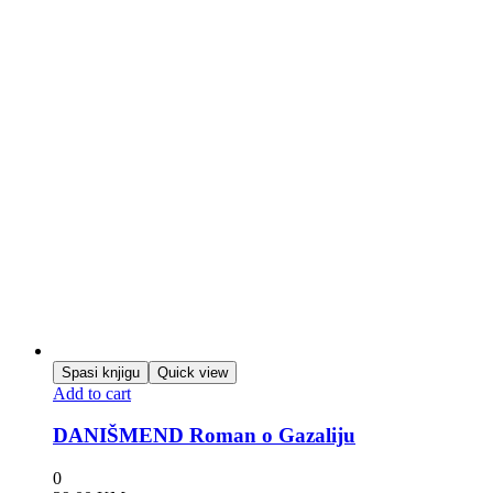
Spasi knjigu
Quick view
Add to cart
DANIŠMEND Roman o Gazaliju
0