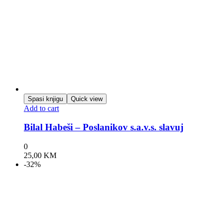
Spasi knjigu
Quick view
Add to cart
Bilal Habeši – Poslanikov s.a.v.s. slavuj
0
25,00
KM
-32%