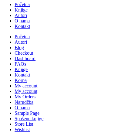
Početna
Knjige
Autori
O nama
Kontakt
Početna
Autori
Blog
Checkout
Dashboard
FAQs
Knjige
Kontakt
Korpa
My account
My account
My Orders
Narudžba
O nama
Sample Page
Spašene knjige
Store List
Wishlist