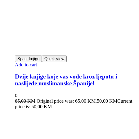
Spasi knjigu
Quick view
Add to cart
Dvije knjige koje vas vode kroz ljepotu i
naslijeđe muslimanske Španije!
0
65,00
KM
Original price was: 65,00 KM.
50,00
KM
Current
price is: 50,00 KM.