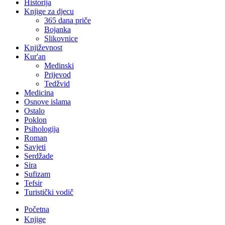
Historija
Knjige za djecu
365 dana priče
Bojanka
Slikovnice
Književnost
Kur'an
Medinski
Prijevod
Tedžvid
Medicina
Osnove islama
Ostalo
Poklon
Psihologija
Roman
Savjeti
Serdžade
Sira
Sufizam
Tefsir
Turistički vodič
Početna
Knjige