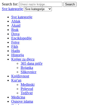
Search for:
Search
Sve kategorije
Sve kategorije
Ahlak
Akaid
Brak
Dova
Enciklopedije
Fetve
Fikh
Hadis
Historija
Knjige za djecu
365 dana priče
Bojanka
Slikovnice
Književnost
Kur'an
Medinski
Prijevod
Tedžvid
Medicina
Osnove islama