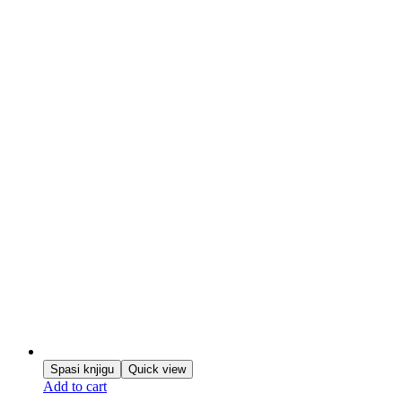
Spasi knjigu
Quick view
Add to cart