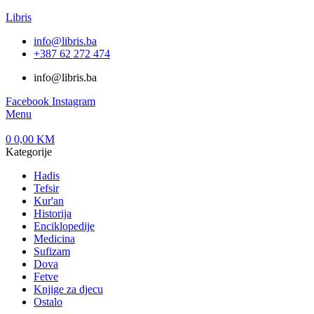
Libris
info@libris.ba
+387 62 272 474​
info@libris.ba
Facebook
Instagram
Menu
0
0,00
KM
Kategorije
Hadis
Tefsir
Kur'an
Historija
Enciklopedije
Medicina
Sufizam
Dova
Fetve
Knjige za djecu
Ostalo