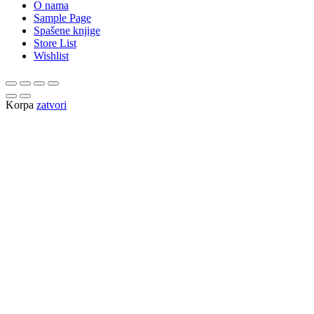
O nama
Sample Page
Spašene knjige
Store List
Wishlist
Korpa
zatvori