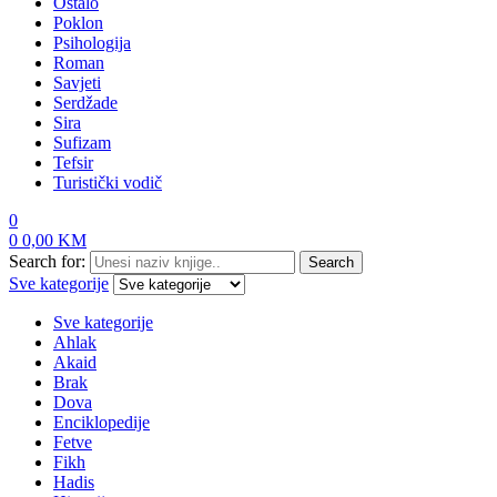
Ostalo
Poklon
Psihologija
Roman
Savjeti
Serdžade
Sira
Sufizam
Tefsir
Turistički vodič
0
0
0,00
KM
Search for:
Search
Sve kategorije
Sve kategorije
Ahlak
Akaid
Brak
Dova
Enciklopedije
Fetve
Fikh
Hadis