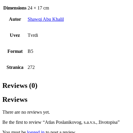
Dimensions
24 × 17 cm
Autor
Shawqi Abu Khalil
Uvez
Tvrdi
Format
B5
Stranica
272
Reviews (0)
Reviews
There are no reviews yet.
Be the first to review “Atlas Poslanikovog, s.a.v.s., životopisa”
You must be
logged in
to post a review.