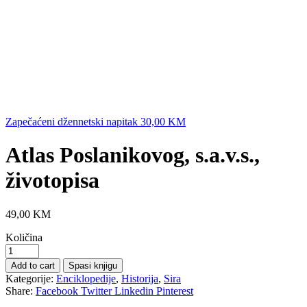
Zapečaćeni džennetski napitak
30,00
KM
Atlas Poslanikovog, s.a.v.s.,
životopisa
49,00
KM
Količina
Add to cart
Spasi knjigu
Kategorije:
Enciklopedije
,
Historija
,
Sira
Share:
Facebook
Twitter
Linkedin
Pinterest