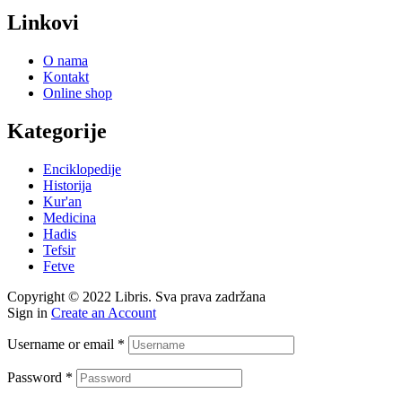
Linkovi
O nama
Kontakt
Online shop
Kategorije
Enciklopedije
Historija
Kur'an
Medicina
Hadis
Tefsir
Fetve
Copyright © 2022 Libris. Sva prava zadržana
Sign in
Create an Account
Username or email
*
Password
*