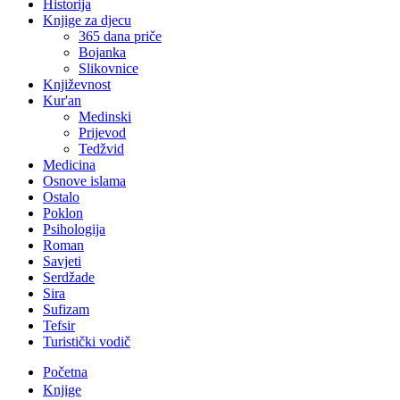
Historija
Knjige za djecu
365 dana priče
Bojanka
Slikovnice
Književnost
Kur'an
Medinski
Prijevod
Tedžvid
Medicina
Osnove islama
Ostalo
Poklon
Psihologija
Roman
Savjeti
Serdžade
Sira
Sufizam
Tefsir
Turistički vodič
Početna
Knjige