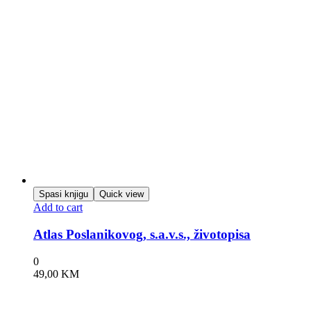
Spasi knjigu
Quick view
Add to cart
Atlas Poslanikovog, s.a.v.s., životopisa
0
49,00
KM