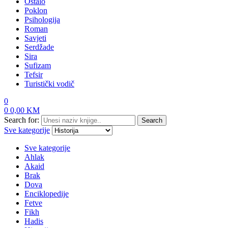
Ostalo
Poklon
Psihologija
Roman
Savjeti
Serdžade
Sira
Sufizam
Tefsir
Turistički vodič
0
0
0,00
KM
Search for:
Search
Sve kategorije
Sve kategorije
Ahlak
Akaid
Brak
Dova
Enciklopedije
Fetve
Fikh
Hadis