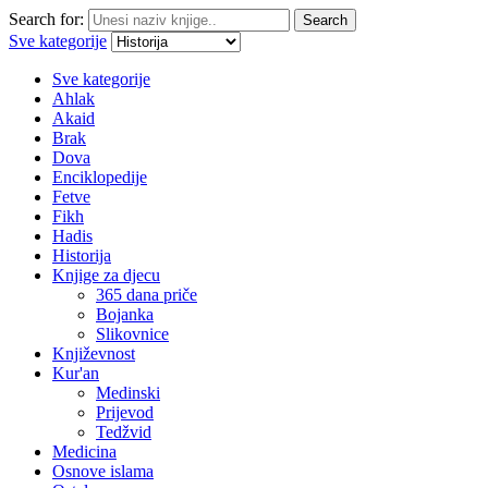
Search for:
Search
Sve kategorije
Sve kategorije
Ahlak
Akaid
Brak
Dova
Enciklopedije
Fetve
Fikh
Hadis
Historija
Knjige za djecu
365 dana priče
Bojanka
Slikovnice
Književnost
Kur'an
Medinski
Prijevod
Tedžvid
Medicina
Osnove islama