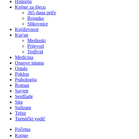
Historija
Knjige za djecu
365 dana priče
Bojanka
Slikovnice
Književnost
Kur'an
Medinski
Prijevod
Tedžvid
Medicina
Osnove islama
Ostalo
Poklon
Psihologija
Roman
Savjeti
Serdžade
Sira
Sufizam
Tefsir
Turistički vodič
Početna
Knjige