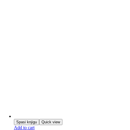
Spasi knjigu
Quick view
Add to cart