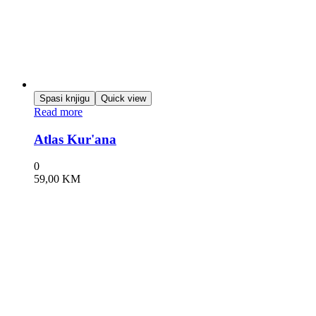
Spasi knjigu
Quick view
Read more
Atlas Kur'ana
0
59,00
KM