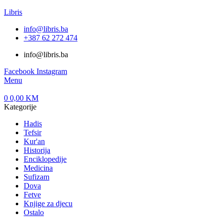
Libris
info@libris.ba
+387 62 272 474​
info@libris.ba
Facebook
Instagram
Menu
0
0,00
KM
Kategorije
Hadis
Tefsir
Kur'an
Historija
Enciklopedije
Medicina
Sufizam
Dova
Fetve
Knjige za djecu
Ostalo